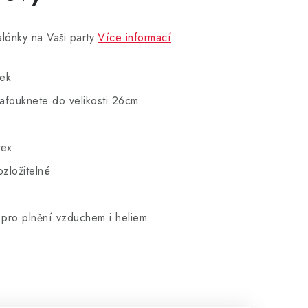
lónky na Vaši party
Více informací
nek
afouknete do velikosti 26cm
tex
zložitelné
 pro plnění vzduchem i heliem