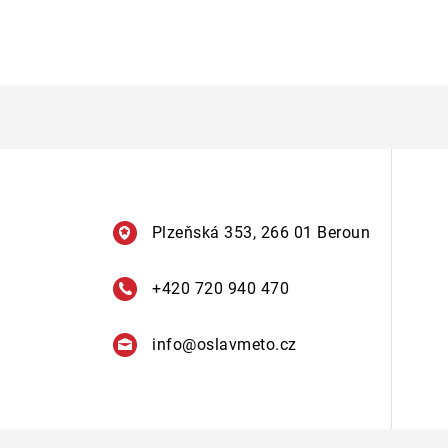
Plzeňská 353, 266 01 Beroun
+420 720 940 470
info
@
oslavmeto.cz