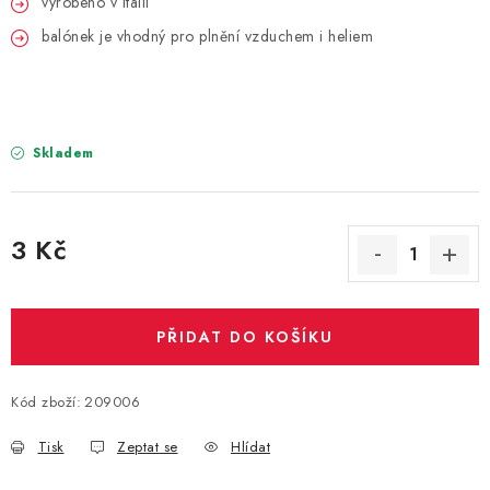
vyrobeno v Itálii
PARTY FOTOKOUTEK
balónek je vhodný pro plnění vzduchem i heliem
PIŇATY
ROZLUČKA SE SVOBODOU
Skladem
STUHY A MAŠLE
SEZÓNNÍ SVÁTKY
3 Kč
Měrná cena:
VYSTŘELOVACÍ KONFETY
PŘIDAT DO KOŠÍKU
ORGANZY, STOLOVÉ ŠERPY
Kontakty
Obchodní podmínky
Kód zboží:
209006
Podmínky ochrany osobních údajů
Tisk
Zeptat se
Hlídat