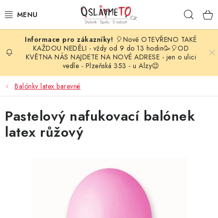
Přejít
Hleda
na
obsah
🎈Nově OTEVŘENO TAKÉ
OSLAVA NAROZENIN
KAŽDOU NEDĚLI - vždy od 9 do 13 hodin🥳🎈OD
KVĚTNA NÁS NAJDETE NA NOVÉ ADRESE - jen o ulici
vedle - Plzeňská 353 - u Alzy😉
STYLOVÁ PARTY
Balónky latex barevné
DEKORACE A VÝZDOBA
Pastelový nafukovací balónek
BALÓNKY
latex růžový
KARNEVALOVÉ KOSTÝMY
PARTY STOLOVÁNÍ
SVATEBNÍ DOPLŇKY
BARVY NA OBLIČEJ A VLASY