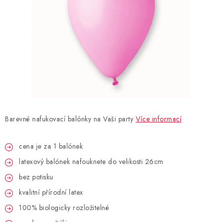
BLAHOPŘÁNÍ
BUBLIFUKY
DORTOVÉ SVÍČKY A OZDOBY
DÁRKOVÉ TAŠKY A SÁČKY
Barevné nafukovací balónky na Vaši party
Více informací
DÁRKY
cena je za 1 balónek
HELIUM NA BALÓNKY
latexový balónek nafouknete do velikosti 26cm
LAMPIONY
bez potisku
kvalitní přírodní latex
OSLAVA PODLE BAREV
100% biologicky rozložitelné