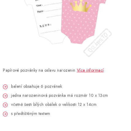
BLAHOPŘÁNÍ
BUBLIFUKY
DORTOVÉ SVÍČKY A OZDOBY
DÁRKOVÉ TAŠKY A SÁČKY
Papírové pozvánky na oslavu narozenin
Více informací
DÁRKY
balení obsahuje 6 pozvánek
HELIUM NA BALÓNKY
jedna narozeninová pozvánka má rozměr 10 x 13cm
LAMPIONY
včetně šesti bílých obálek o velikosti 12 x 14cm
s předtištěným textem
OSLAVA PODLE BAREV