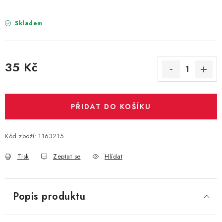
PARTY FOTOKOUTEK
Skladem
PIŇATY
ROZLUČKA SE SVOBODOU
35 Kč
Měrná cena:
STUHY A MAŠLE
SEZÓNNÍ SVÁTKY
PŘIDAT DO KOŠÍKU
VYSTŘELOVACÍ KONFETY
Kód zboží:
1163215
ORGANZY, STOLOVÉ ŠERPY
Tisk
Zeptat se
Hlídat
Kontakty
Obchodní podmínky
Popis produktu
Podmínky ochrany osobních údajů