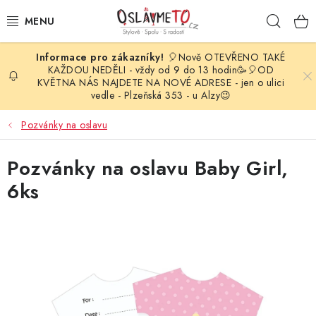
Přejít
Hleda
na
obsah
🎈Nově OTEVŘENO TAKÉ
OSLAVA NAROZENIN
KAŽDOU NEDĚLI - vždy od 9 do 13 hodin🥳🎈OD
KVĚTNA NÁS NAJDETE NA NOVÉ ADRESE - jen o ulici
vedle - Plzeňská 353 - u Alzy😉
STYLOVÁ PARTY
Pozvánky na oslavu
DEKORACE A VÝZDOBA
Pozvánky na oslavu Baby Girl,
BALÓNKY
6ks
KARNEVALOVÉ KOSTÝMY
PARTY STOLOVÁNÍ
SVATEBNÍ DOPLŇKY
BARVY NA OBLIČEJ A VLASY