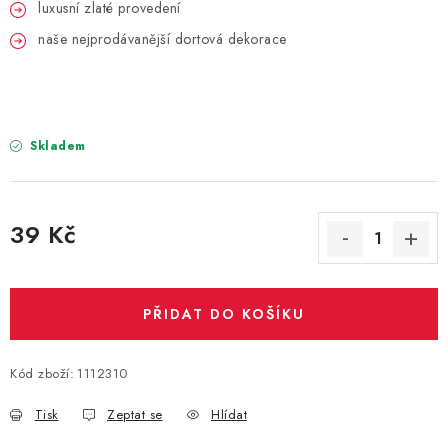
PARTY FOTOKOUTEK
luxusní zlaté provedení
naše nejprodávanější dortová dekorace
PIŇATY
ROZLUČKA SE SVOBODOU
Skladem
STUHY A MAŠLE
SEZÓNNÍ SVÁTKY
39 Kč
Měrná cena:
VYSTŘELOVACÍ KONFETY
ORGANZY, STOLOVÉ ŠERPY
PŘIDAT DO KOŠÍKU
Kontakty
Obchodní podmínky
Kód zboží:
1112310
Podmínky ochrany osobních údajů
Tisk
Zeptat se
Hlídat