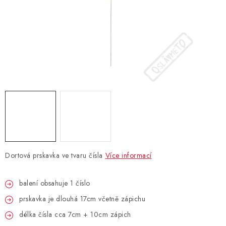
BLAHOPŘÁNÍ
BUBLIFUKY
DORTOVÉ SVÍČKY A OZDOBY
DÁRKOVÉ TAŠKY A SÁČKY
DÁRKY
HELIUM NA BALÓNKY
Dortová prskavka ve tvaru čísla
Více informací
LAMPIONY
balení obsahuje 1 číslo
prskavka je dlouhá 17cm včetně zápichu
OSLAVA PODLE BAREV
délka čísla cca 7cm + 10cm zápich