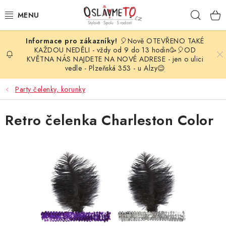
Přejít
Hleda
na
obsah
🎈Nově OTEVŘENO TAKÉ
OSLAVA NAROZENIN
KAŽDOU NEDĚLI - vždy od 9 do 13 hodin🥳🎈OD
KVĚTNA NÁS NAJDETE NA NOVÉ ADRESE - jen o ulici
vedle - Plzeňská 353 - u Alzy😉
STYLOVÁ PARTY
Party čelenky, korunky
DEKORACE A VÝZDOBA
Retro čelenka Charleston Color
BALÓNKY
KARNEVALOVÉ KOSTÝMY
PARTY STOLOVÁNÍ
SVATEBNÍ DOPLŇKY
BARVY NA OBLIČEJ A VLASY