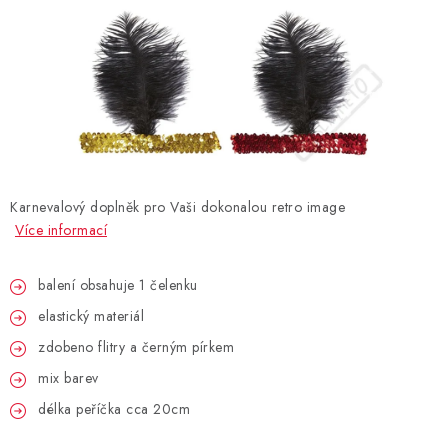
BLAHOPŘÁNÍ
BUBLIFUKY
DORTOVÉ SVÍČKY A OZDOBY
DÁRKOVÉ TAŠKY A SÁČKY
Karnevalový doplněk pro Vaši dokonalou retro image
Více informací
DÁRKY
balení obsahuje 1 čelenku
HELIUM NA BALÓNKY
elastický materiál
zdobeno flitry a černým pírkem
LAMPIONY
mix barev
OSLAVA PODLE BAREV
délka peříčka cca 20cm