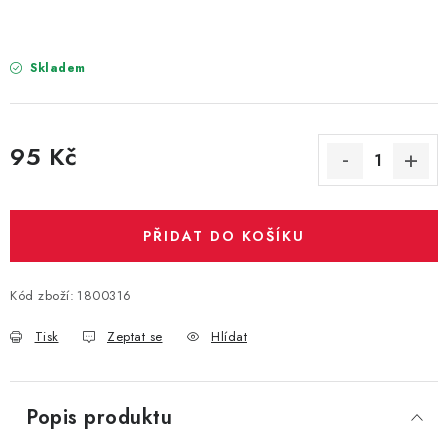
PARTY FOTOKOUTEK
PIŇATY
Skladem
ROZLUČKA SE SVOBODOU
95 Kč
STUHY A MAŠLE
Měrná cena:
SEZÓNNÍ SVÁTKY
PŘIDAT DO KOŠÍKU
VYSTŘELOVACÍ KONFETY
Kód zboží:
1800316
ORGANZY, STOLOVÉ ŠERPY
Tisk
Zeptat se
Hlídat
Kontakty
Obchodní podmínky
Podmínky ochrany osobních údajů
Popis produktu