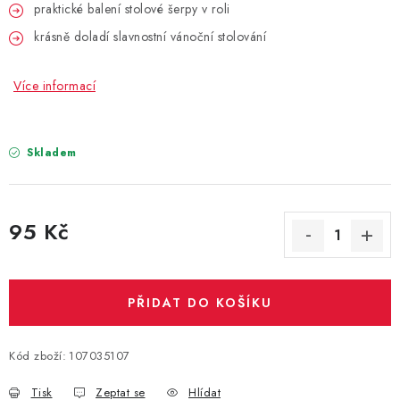
PARTY FOTOKOUTEK
praktické balení stolové šerpy v roli
krásně doladí slavnostní vánoční stolování
PIŇATY
Více informací
ROZLUČKA SE SVOBODOU
STUHY A MAŠLE
Skladem
SEZÓNNÍ SVÁTKY
95 Kč
VYSTŘELOVACÍ KONFETY
Měrná cena:
ORGANZY, STOLOVÉ ŠERPY
PŘIDAT DO KOŠÍKU
Kontakty
Obchodní podmínky
Podmínky ochrany osobních údajů
Kód zboží:
107035107
Tisk
Zeptat se
Hlídat