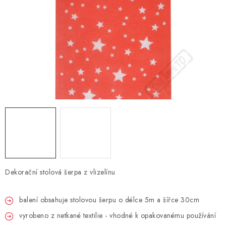
BLAHOPŘÁNÍ
BUBLIFUKY
DORTOVÉ SVÍČKY A OZDOBY
DÁRKOVÉ TAŠKY A SÁČKY
DÁRKY
HELIUM NA BALÓNKY
Dekorační stolová šerpa z vlizelínu
LAMPIONY
balení obsahuje stolovou šerpu o délce 5m a šířce 30cm
OSLAVA PODLE BAREV
vyrobeno z netkané textilie - vhodné k opakovanému používání