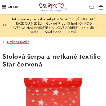
Přejít
Hleda
na
obsah
🎈Nově OTEVŘENO TAKÉ
OSLAVA NAROZENIN
KAŽDOU NEDĚLI - vždy od 9 do 13 hodin🥳🎈OD
KVĚTNA NÁS NAJDETE NA NOVÉ ADRESE - jen o ulici
vedle - Plzeňská 353 - u Alzy😉
STYLOVÁ PARTY
Netkaná textilie
DEKORACE A VÝZDOBA
Stolová šerpa z netkané textilie
BALÓNKY
Star červená
KARNEVALOVÉ KOSTÝMY
PARTY STOLOVÁNÍ
SVATEBNÍ DOPLŇKY
BARVY NA OBLIČEJ A VLASY