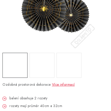
BLAHOPŘÁNÍ
BUBLIFUKY
DORTOVÉ SVÍČKY A OZDOBY
DÁRKOVÉ TAŠKY A SÁČKY
DÁRKY
HELIUM NA BALÓNKY
Ozdobná prostorová dekorace
Více informací
LAMPIONY
balení obsahuje 2 rozety
OSLAVA PODLE BAREV
rozety mají průměr 40cm a 32cm