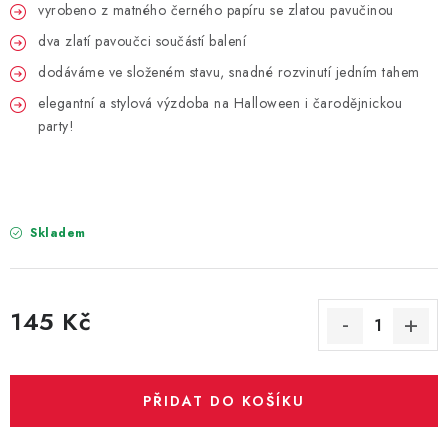
PARTY FOTOKOUTEK
vyrobeno z matného černého papíru se zlatou pavučinou
dva zlatí pavoučci součástí balení
PIŇATY
dodáváme ve složeném stavu, snadné rozvinutí jedním tahem
elegantní a stylová výzdoba na Halloween i čarodějnickou
ROZLUČKA SE SVOBODOU
party!
STUHY A MAŠLE
SEZÓNNÍ SVÁTKY
Skladem
VYSTŘELOVACÍ KONFETY
ORGANZY, STOLOVÉ ŠERPY
145 Kč
Měrná cena:
Kontakty
Obchodní podmínky
Podmínky ochrany osobních údajů
PŘIDAT DO KOŠÍKU