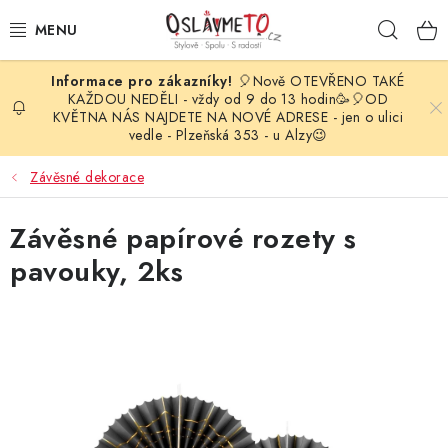
Přejít
Hleda
na
obsah
🎈Nově OTEVŘENO TAKÉ
OSLAVA NAROZENIN
KAŽDOU NEDĚLI - vždy od 9 do 13 hodin🥳🎈OD
KVĚTNA NÁS NAJDETE NA NOVÉ ADRESE - jen o ulici
vedle - Plzeňská 353 - u Alzy😉
STYLOVÁ PARTY
Závěsné dekorace
DEKORACE A VÝZDOBA
Závěsné papírové rozety s
BALÓNKY
pavouky, 2ks
KARNEVALOVÉ KOSTÝMY
PARTY STOLOVÁNÍ
SVATEBNÍ DOPLŇKY
BARVY NA OBLIČEJ A VLASY