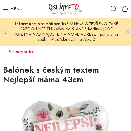
Přejít
Hleda
na
obsah
🎈Nově OTEVŘENO TAKÉ
OSLAVA NAROZENIN
KAŽDOU NEDĚLI - vždy od 9 do 13 hodin🥳🎈OD
KVĚTNA NÁS NAJDETE NA NOVÉ ADRESE - jen o ulici
vedle - Plzeňská 353 - u Alzy😉
STYLOVÁ PARTY
Balónky srdce
DEKORACE A VÝZDOBA
Balónek s českým textem
BALÓNKY
Nejlepší máma 43cm
KARNEVALOVÉ KOSTÝMY
PARTY STOLOVÁNÍ
SVATEBNÍ DOPLŇKY
BARVY NA OBLIČEJ A VLASY