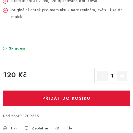
doba létání až 7 dní, lze opakovaně dofukovat
PARTY FOTOKOUTEK
originální dárek pro maminku k narozeninám, svátku i ke dni
matek
PIŇATY
ROZLUČKA SE SVOBODOU
STUHY A MAŠLE
Skladem
SEZÓNNÍ SVÁTKY
120 Kč
VYSTŘELOVACÍ KONFETY
Měrná cena:
ORGANZY, STOLOVÉ ŠERPY
PŘIDAT DO KOŠÍKU
Kontakty
Obchodní podmínky
Kód zboží:
1709575
Podmínky ochrany osobních údajů
Tisk
Zeptat se
Hlídat