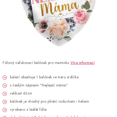
BLAHOPŘÁNÍ
BUBLIFUKY
DORTOVÉ SVÍČKY A OZDOBY
DÁRKOVÉ TAŠKY A SÁČKY
Fóliový nafukovací balónek pro maminku
Více informací
DÁRKY
balení obsahuje 1 balónek ve tvaru srdíčka
HELIUM NA BALÓNKY
s českým nápisem "Nejlepší máma"
LAMPIONY
velikost 43cm
balónek je vhodný pro plnění vzduchem i heliem
OSLAVA PODLE BAREV
vyrobeno z lesklé fólie