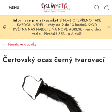
Přejít
Hleda
na
obsah
🎈Nově OTEVŘENO TAKÉ
OSLAVA NAROZENIN
KAŽDOU NEDĚLI - vždy od 9 do 13 hodin🥳🎈OD
KVĚTNA NÁS NAJDETE NA NOVÉ ADRESE - jen o ulici
vedle - Plzeňská 353 - u Alzy😉
STYLOVÁ PARTY
Tématické doplňky
DEKORACE A VÝZDOBA
Čertovský ocas černý tvarovací
BALÓNKY
KARNEVALOVÉ KOSTÝMY
PARTY STOLOVÁNÍ
SVATEBNÍ DOPLŇKY
BARVY NA OBLIČEJ A VLASY