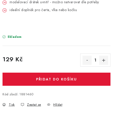
PARTY FOTOKOUTEK
modelovací drátek uvnitř - možno natvarovat dle potřeby
ideální doplněk pro čerta, vlka nebo kočku
PIŇATY
ROZLUČKA SE SVOBODOU
Skladem
STUHY A MAŠLE
SEZÓNNÍ SVÁTKY
129 Kč
Měrná cena:
VYSTŘELOVACÍ KONFETY
ORGANZY, STOLOVÉ ŠERPY
PŘIDAT DO KOŠÍKU
Kontakty
Obchodní podmínky
Kód zboží:
1881460
Podmínky ochrany osobních údajů
Tisk
Zeptat se
Hlídat