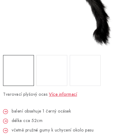
BLAHOPŘÁNÍ
BUBLIFUKY
DORTOVÉ SVÍČKY A OZDOBY
DÁRKOVÉ TAŠKY A SÁČKY
DÁRKY
HELIUM NA BALÓNKY
Tvarovací plyšový ocas
Více informací
LAMPIONY
balení obsahuje 1 černý ocásek
délka cca 52cm
OSLAVA PODLE BAREV
včetně pružné gumy k uchycení okolo pasu