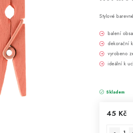
Stylové barevné
balení obsa
dekorační k
vyrobeno z
ideální k u
Skladem
45 Kč
Měrná cena