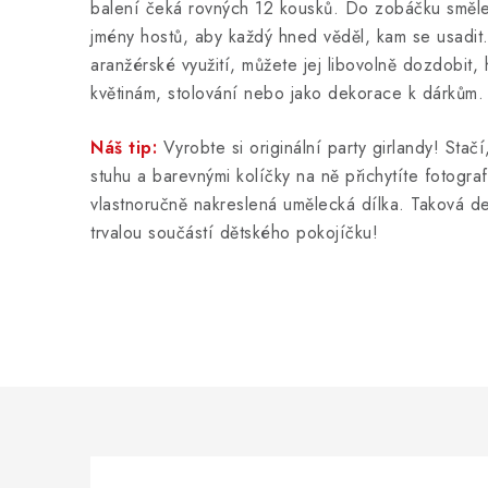
balení čeká rovných 12 kousků. Do zobáčku směle 
jmény hostů, aby každý hned věděl, kam se usadit
aranžérské využití, můžete jej libovolně dozdobit,
květinám, stolování nebo jako dekorace k dárkům.
Náš tip:
Vyrobte si originální party girlandy! Stač
stuhu a barevnými kolíčky na ně přichytíte fotogra
vlastnoručně nakreslená umělecká dílka. Taková d
trvalou součástí dětského pokojíčku!