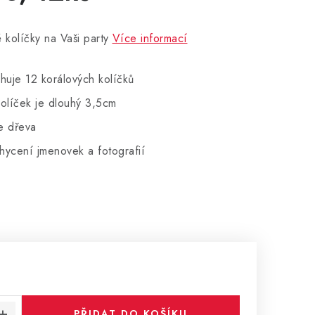
 kolíčky na Vaši party
Více informací
huje 12 korálových kolíčků
olíček je dlouhý 3,5cm
e dřeva
chycení jmenovek a fotografií
:
PŘIDAT DO KOŠÍKU