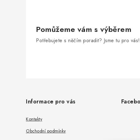
Pomůžeme vám s výběrem
Potřebujete s něčím poradit? Jsme tu pro vás!
Z
á
Informace pro vás
Faceb
p
a
Kontakty
t
Obchodní podmínky