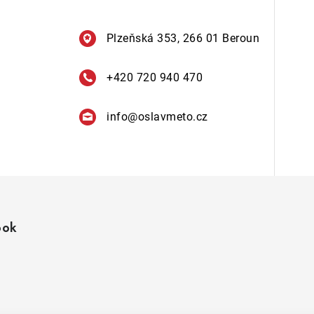
Plzeňská 353, 266 01 Beroun
+420 720 940 470
info
@
oslavmeto.cz
ook