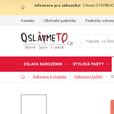
Přejít
🎈Nově OTEVŘENO 
na
obsah
Kontakty
Obchodní podmínky
Podmínky ochrany
OSLAVA NAROZENIN
STYLOVÁ PARTY
Domů
Dekorace a výzdoba
Dekorační kolíčky
D