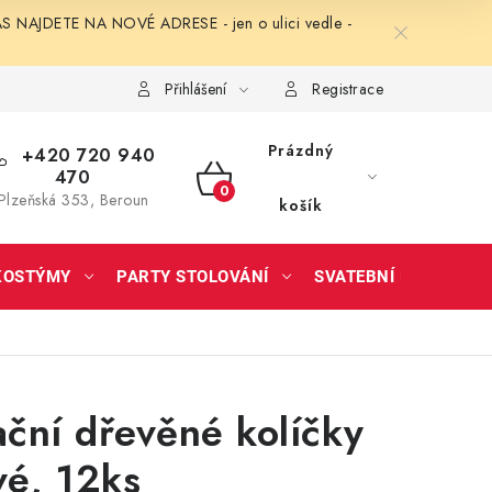
NAJDETE NA NOVÉ ADRESE - jen o ulici vedle -
Přihlášení
Registrace
Prázdný
+420 720 940
470
NÁKUPNÍ
Plzeňská 353, Beroun
košík
KOŠÍK
KOSTÝMY
PARTY STOLOVÁNÍ
SVATEBNÍ DOPLŇKY
ční dřevěné kolíčky
vé, 12ks