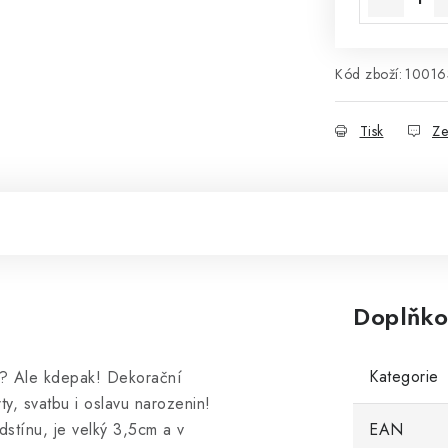
Kód zboží:
10016
Tisk
Ze
Doplňko
Kategorie
a? Ale kdepak! Dekorační
y, svatbu i oslavu narozenin!
dstínu, je velký 3,5cm a v
EAN