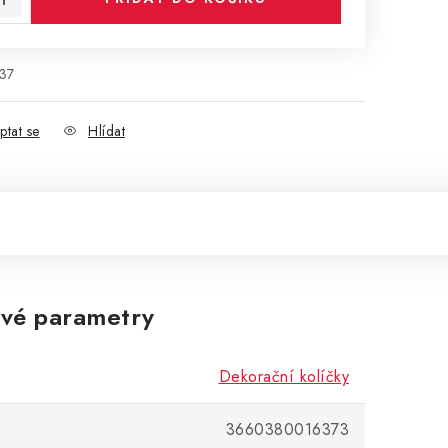
37
ptat se
Hlídat
vé parametry
Dekorační kolíčky
3660380016373