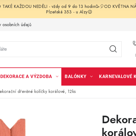
TAKÉ KAŽDOU NEDĚLI - vždy od 9 do 13 hodin🥳🎈OD KVĚTNA NÁS 
Plzeňská 353 - u Alzy😉
 osobních údajů
DEKORACE A VÝZDOBA
BALÓNKY
KARNEVALOVÉ 
ekorační dřevěné kolíčky korálové, 12ks
Dekora
korálo