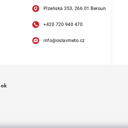
Plzeňská 353, 266 01 Beroun
+420 720 940 470
info
@
oslavmeto.cz
ook