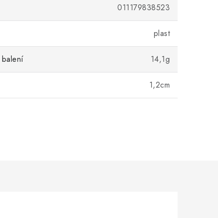
011179838523
plast
 balení
14,1g
1,2cm