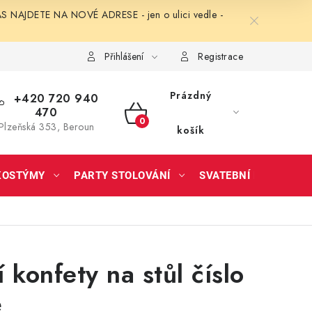
NAJDETE NA NOVÉ ADRESE - jen o ulici vedle -
Přihlášení
Registrace
Prázdný
+420 720 940
470
NÁKUPNÍ
Plzeňská 353, Beroun
košík
KOŠÍK
KOSTÝMY
PARTY STOLOVÁNÍ
SVATEBNÍ DOPLŇKY
 konfety na stůl číslo
é