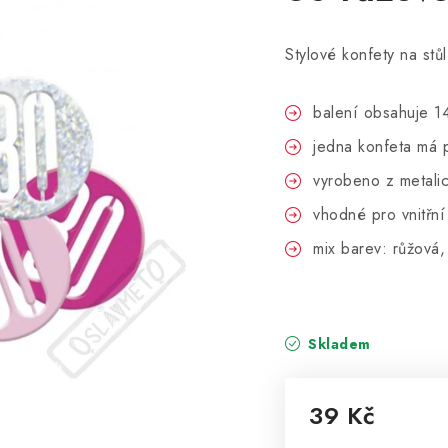
Stylové konfety na stů
balení obsahuje 1
jedna konfeta má 
vyrobeno z metali
vhodné pro vnitřní
mix barev: růžová, 
Skladem
39 Kč
Měrná cena: