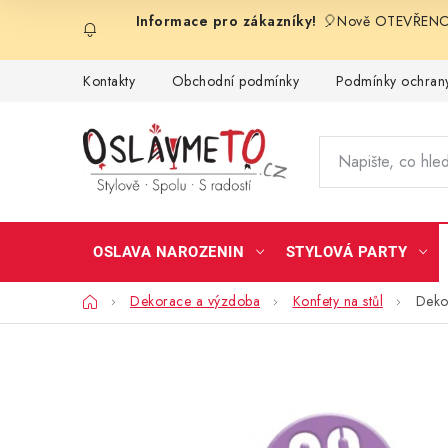
Přejít
🎈Nově OTEVŘENO 
na
obsah
Kontakty
Obchodní podmínky
Podmínky ochrany
OSLAVA NAROZENIN
STYLOVÁ PARTY
Domů
Dekorace a výzdoba
Konfety na stůl
Dekor