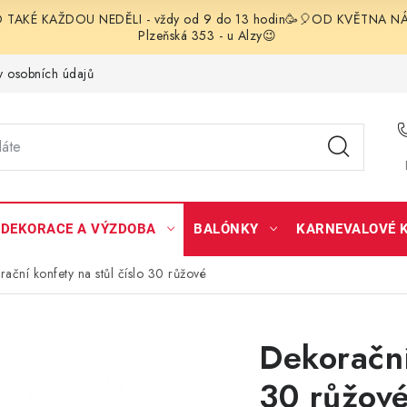
TAKÉ KAŽDOU NEDĚLI - vždy od 9 do 13 hodin🥳🎈OD KVĚTNA NÁS 
Plzeňská 353 - u Alzy😉
 osobních údajů
DEKORACE A VÝZDOBA
BALÓNKY
KARNEVALOVÉ 
ační konfety na stůl číslo 30 růžové
Dekorační
30 růžov