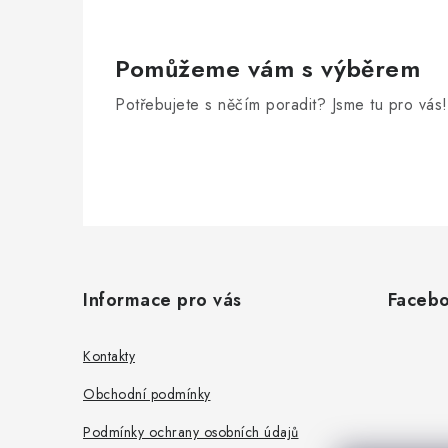
Pomůžeme vám s výběrem
Potřebujete s něčím poradit? Jsme tu pro vás!
Z
á
Informace pro vás
Faceb
p
a
Kontakty
t
Obchodní podmínky
í
Podmínky ochrany osobních údajů