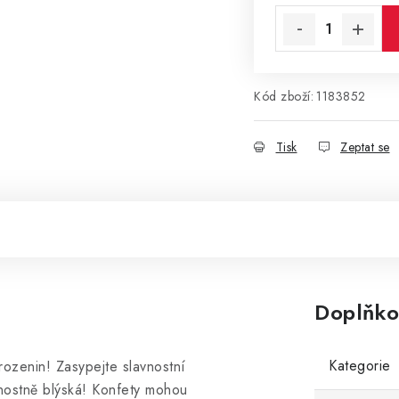
Kód zboží:
1183852
Tisk
Zeptat se
Doplňko
Kategorie
rozenin! Zasypejte slavnostní
avnostně blýská! Konfety mohou