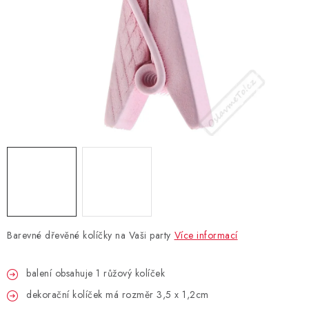
BLAHOPŘÁNÍ
BUBLIFUKY
DORTOVÉ SVÍČKY A OZDOBY
DÁRKOVÉ TAŠKY A SÁČKY
DÁRKY
HELIUM NA BALÓNKY
Barevné dřevěné kolíčky na Vaši party
Více informací
LAMPIONY
balení obsahuje 1 růžový kolíček
OSLAVA PODLE BAREV
dekorační kolíček má rozměr 3,5 x 1,2cm