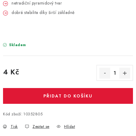
PARTY FOTOKOUTEK
netradiční pyramidový tvar
dobrá stabilita díky širší základně
PIŇATY
ROZLUČKA SE SVOBODOU
Skladem
STUHY A MAŠLE
SEZÓNNÍ SVÁTKY
4 Kč
Měrná cena:
VYSTŘELOVACÍ KONFETY
ORGANZY, STOLOVÉ ŠERPY
PŘIDAT DO KOŠÍKU
Kontakty
Obchodní podmínky
Kód zboží:
10352805
Podmínky ochrany osobních údajů
Tisk
Zeptat se
Hlídat