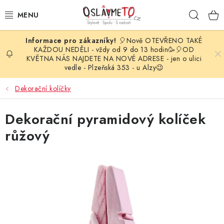
Přejít
Hleda
na
obsah
🎈Nově OTEVŘENO TAKÉ
OSLAVA NAROZENIN
KAŽDOU NEDĚLI - vždy od 9 do 13 hodin🥳🎈OD
KVĚTNA NÁS NAJDETE NA NOVÉ ADRESE - jen o ulici
vedle - Plzeňská 353 - u Alzy😉
STYLOVÁ PARTY
Dekorační kolíčky
DEKORACE A VÝZDOBA
Dekorační pyramidový kolíček
BALÓNKY
růžový
KARNEVALOVÉ KOSTÝMY
PARTY STOLOVÁNÍ
SVATEBNÍ DOPLŇKY
BARVY NA OBLIČEJ A VLASY