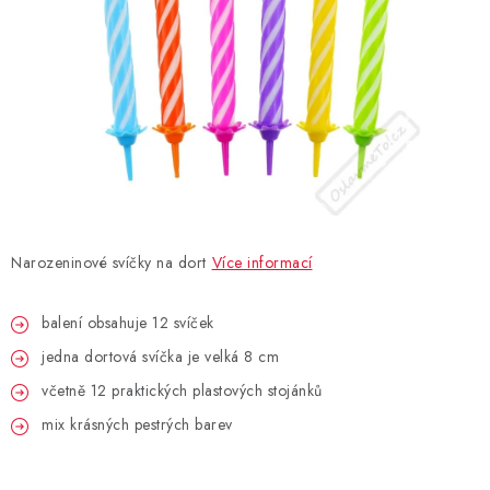
BLAHOPŘÁNÍ
BUBLIFUKY
DORTOVÉ SVÍČKY A OZDOBY
DÁRKOVÉ TAŠKY A SÁČKY
Narozeninové svíčky na dort
Více informací
DÁRKY
balení obsahuje 12 svíček
HELIUM NA BALÓNKY
jedna dortová svíčka je velká 8 cm
LAMPIONY
včetně 12 praktických plastových stojánků
mix krásných pestrých barev
OSLAVA PODLE BAREV