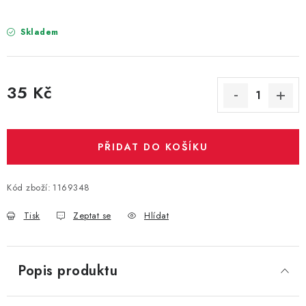
PARTY FOTOKOUTEK
Skladem
PIŇATY
ROZLUČKA SE SVOBODOU
35 Kč
Měrná cena:
STUHY A MAŠLE
SEZÓNNÍ SVÁTKY
PŘIDAT DO KOŠÍKU
VYSTŘELOVACÍ KONFETY
Kód zboží:
1169348
ORGANZY, STOLOVÉ ŠERPY
Tisk
Zeptat se
Hlídat
Kontakty
Obchodní podmínky
Popis produktu
Podmínky ochrany osobních údajů