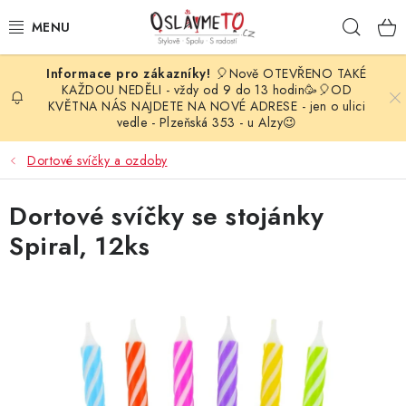
Přejít
Hleda
na
obsah
🎈Nově OTEVŘENO TAKÉ
OSLAVA NAROZENIN
KAŽDOU NEDĚLI - vždy od 9 do 13 hodin🥳🎈OD
KVĚTNA NÁS NAJDETE NA NOVÉ ADRESE - jen o ulici
vedle - Plzeňská 353 - u Alzy😉
STYLOVÁ PARTY
Dortové svíčky a ozdoby
DEKORACE A VÝZDOBA
Dortové svíčky se stojánky
BALÓNKY
Spiral, 12ks
KARNEVALOVÉ KOSTÝMY
PARTY STOLOVÁNÍ
SVATEBNÍ DOPLŇKY
BARVY NA OBLIČEJ A VLASY