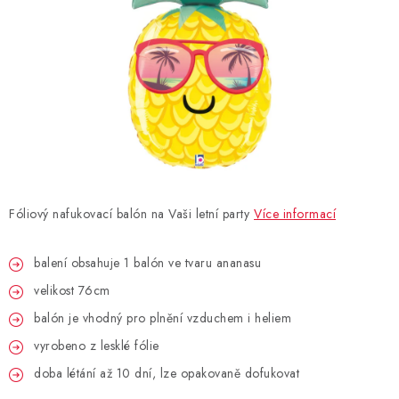
BLAHOPŘÁNÍ
BUBLIFUKY
DORTOVÉ SVÍČKY A OZDOBY
DÁRKOVÉ TAŠKY A SÁČKY
Fóliový nafukovací balón na Vaši letní party
Více informací
DÁRKY
balení obsahuje 1 balón ve tvaru ananasu
HELIUM NA BALÓNKY
velikost 76cm
LAMPIONY
balón je vhodný pro plnění vzduchem i heliem
vyrobeno z lesklé fólie
OSLAVA PODLE BAREV
doba létání až 10 dní, lze opakovaně dofukovat