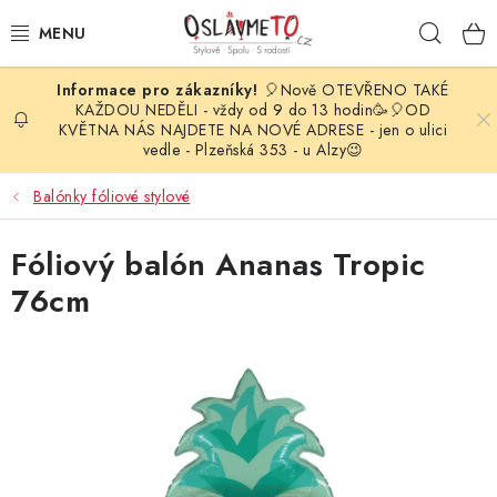
Přejít
Hleda
na
obsah
🎈Nově OTEVŘENO TAKÉ
OSLAVA NAROZENIN
KAŽDOU NEDĚLI - vždy od 9 do 13 hodin🥳🎈OD
KVĚTNA NÁS NAJDETE NA NOVÉ ADRESE - jen o ulici
vedle - Plzeňská 353 - u Alzy😉
STYLOVÁ PARTY
Balónky fóliové stylové
DEKORACE A VÝZDOBA
Fóliový balón Ananas Tropic
BALÓNKY
76cm
KARNEVALOVÉ KOSTÝMY
PARTY STOLOVÁNÍ
SVATEBNÍ DOPLŇKY
BARVY NA OBLIČEJ A VLASY