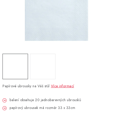
BLAHOPŘÁNÍ
BUBLIFUKY
DORTOVÉ SVÍČKY A OZDOBY
DÁRKOVÉ TAŠKY A SÁČKY
DÁRKY
HELIUM NA BALÓNKY
Papírové ubrousky na Váš stůl
Více informací
LAMPIONY
balení obsahuje 20 jednobarevných ubrousků
OSLAVA PODLE BAREV
papírový ubrousek má rozměr 33 x 33cm