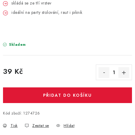
PARTY FOTOKOUTEK
skládá se ze tří vrstev
ideální na party stolování, raut i piknik
PIŇATY
ROZLUČKA SE SVOBODOU
Skladem
STUHY A MAŠLE
SEZÓNNÍ SVÁTKY
39 Kč
Měrná cena:
VYSTŘELOVACÍ KONFETY
ORGANZY, STOLOVÉ ŠERPY
PŘIDAT DO KOŠÍKU
Kontakty
Obchodní podmínky
Kód zboží:
1274726
Podmínky ochrany osobních údajů
Tisk
Zeptat se
Hlídat