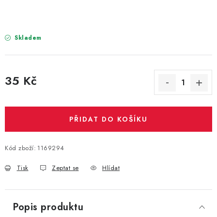
PARTY FOTOKOUTEK
PIŇATY
Skladem
ROZLUČKA SE SVOBODOU
35 Kč
STUHY A MAŠLE
Měrná cena:
SEZÓNNÍ SVÁTKY
PŘIDAT DO KOŠÍKU
VYSTŘELOVACÍ KONFETY
Kód zboží:
1169294
ORGANZY, STOLOVÉ ŠERPY
Tisk
Zeptat se
Hlídat
Kontakty
Obchodní podmínky
Podmínky ochrany osobních údajů
Popis produktu