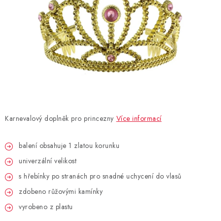
BLAHOPŘÁNÍ
BUBLIFUKY
DORTOVÉ SVÍČKY A OZDOBY
DÁRKOVÉ TAŠKY A SÁČKY
Karnevalový doplněk pro princezny
Více informací
DÁRKY
balení obsahuje 1 zlatou korunku
HELIUM NA BALÓNKY
univerzální velikost
LAMPIONY
s hřebínky po stranách pro snadné uchycení do vlasů
zdobeno růžovými kamínky
OSLAVA PODLE BAREV
vyrobeno z plastu