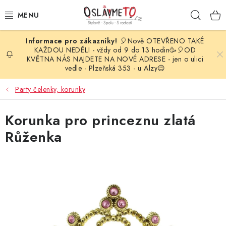
Přejít
Hleda
na
obsah
🎈Nově OTEVŘENO TAKÉ
OSLAVA NAROZENIN
KAŽDOU NEDĚLI - vždy od 9 do 13 hodin🥳🎈OD
KVĚTNA NÁS NAJDETE NA NOVÉ ADRESE - jen o ulici
vedle - Plzeňská 353 - u Alzy😉
STYLOVÁ PARTY
Party čelenky, korunky
DEKORACE A VÝZDOBA
Korunka pro princeznu zlatá
BALÓNKY
Růženka
KARNEVALOVÉ KOSTÝMY
PARTY STOLOVÁNÍ
SVATEBNÍ DOPLŇKY
BARVY NA OBLIČEJ A VLASY