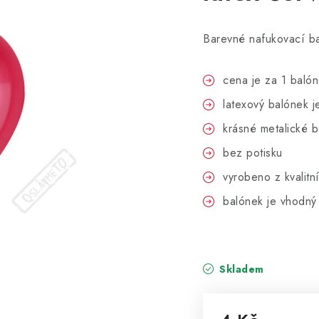
Barevné nafukovací ba
cena je za 1 baló
latexový balónek j
krásné metalické b
bez potisku
vyrobeno z kvalit
balónek je vhodný
Skladem