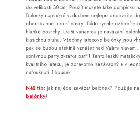
do velikosti 30cm. Použít můžete také pumpičku 
Balónky naplněné vzduchem nejlépe připevníte d
oboustranné lepící pásky. Takto rychle ozdobíte op
hladké povrchy. Další variantou je navázání baló
klasickou stuhu. Všechny latexové balónky jsou vh
pak se budou efektně vznášet nad Vašimi hlavami
správnou party zkrátka patří! Tento lesklý metalic
kvalitního latexu, je zdravotně nezávadný a v jedn
nafouknutí 1 kousek.
Náš tip:
Jak nejlépe zavázat balónek? Použijte n
balónky
!