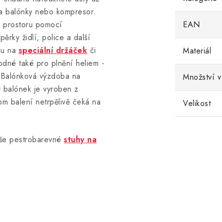
na balónky nebo kompresor.
o prostoru pomocí
EAN
ěrky židlí, police a další
nku na
speciální držáček
či
Materiál
odné také pro plnění heliem -
. Balónková výzdoba na
Množství v
ký balónek je vyroben z
om balení netrpělivě čeká na
Velikost
aše pestrobarevné
stuhy na