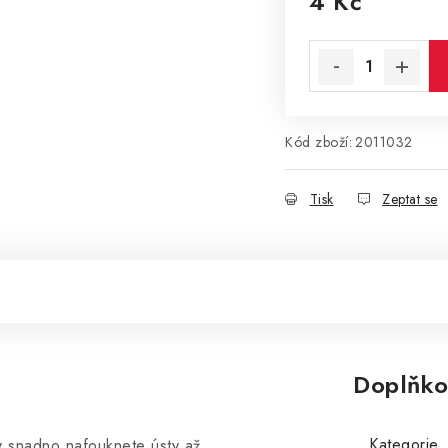
4 Kč
Měrná cena:
Kód zboží:
2011032
Tisk
Zeptat se
Doplňko
Kategorie
y snadno nafouknete ústy až