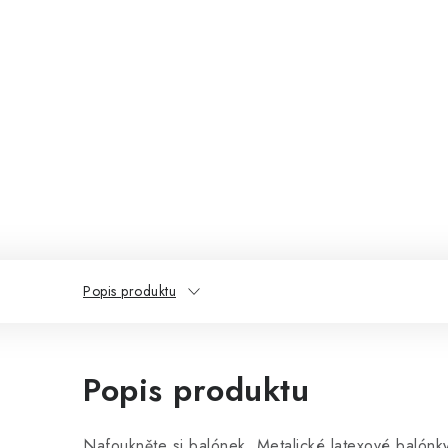
Popis produktu
Popis produktu
Nafoukněte si balónek. Metalické latexové balónk