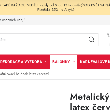
TAKÉ KAŽDOU NEDĚLI - vždy od 9 do 13 hodin🥳🎈OD KVĚTNA NÁS 
Plzeňská 353 - u Alzy😉
 osobních údajů
DEKORACE A VÝZDOBA
BALÓNKY
KARNEVALOVÉ 
nafukovací balónek latex červený
Metalický
latex čer