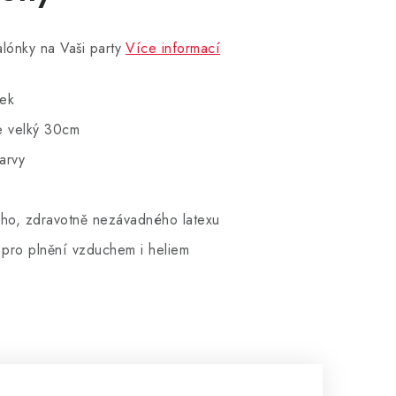
lónky na Vaši party
Více informací
nek
e velký 30cm
arvy
ního, zdravotně nezávadného latexu
 pro plnění vzduchem i heliem