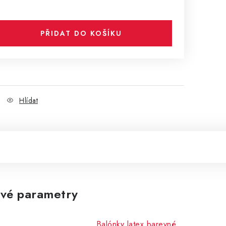
PŘIDAT DO KOŠÍKU
Hlídat
vé parametry
Balónky latex barevné