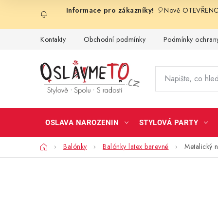
Přejít
🎈Nově OTEVŘENO 
na
obsah
Kontakty
Obchodní podmínky
Podmínky ochrany
OSLAVA NAROZENIN
STYLOVÁ PARTY
Domů
Balónky
Balónky latex barevné
Metalický 