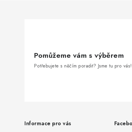
Pomůžeme vám s výběrem
Potřebujete s něčím poradit? Jsme tu pro vás!
Z
á
Informace pro vás
Faceb
p