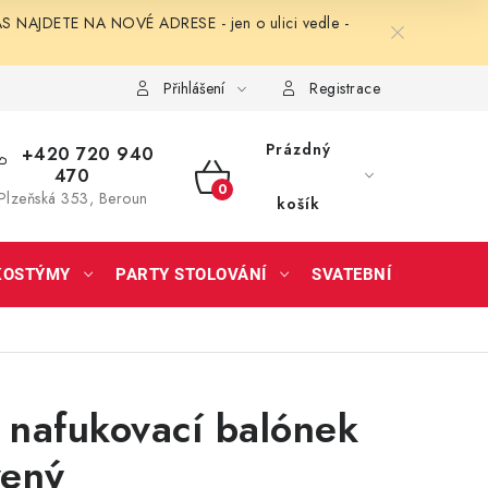
NAJDETE NA NOVÉ ADRESE - jen o ulici vedle -
Přihlášení
Registrace
Prázdný
+420 720 940
470
NÁKUPNÍ
Plzeňská 353, Beroun
košík
KOŠÍK
KOSTÝMY
PARTY STOLOVÁNÍ
SVATEBNÍ DOPLŇKY
 nafukovací balónek
vený