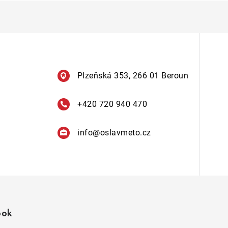
Plzeňská 353, 266 01 Beroun
+420 720 940 470
info
@
oslavmeto.cz
ook