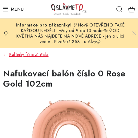
Přejít
Hleda
na
obsah
🎈Nově OTEVŘENO TAKÉ
OSLAVA NAROZENIN
KAŽDOU NEDĚLI - vždy od 9 do 13 hodin🥳🎈OD
KVĚTNA NÁS NAJDETE NA NOVÉ ADRESE - jen o ulici
vedle - Plzeňská 353 - u Alzy😉
STYLOVÁ PARTY
Balónky fóliové čísla
DEKORACE A VÝZDOBA
Nafukovací balón číslo 0 Rose
BALÓNKY
Gold 102cm
KARNEVALOVÉ KOSTÝMY
PARTY STOLOVÁNÍ
SVATEBNÍ DOPLŇKY
BARVY NA OBLIČEJ A VLASY