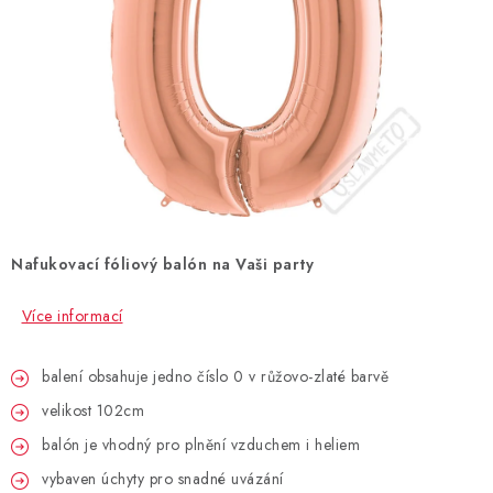
BLAHOPŘÁNÍ
BUBLIFUKY
DORTOVÉ SVÍČKY A OZDOBY
DÁRKOVÉ TAŠKY A SÁČKY
Nafukovací fóliový balón na Vaši party
DÁRKY
Více informací
HELIUM NA BALÓNKY
balení obsahuje jedno číslo 0 v růžovo-zlaté barvě
LAMPIONY
velikost 102cm
OSLAVA PODLE BAREV
balón je vhodný pro plnění vzduchem i heliem
vybaven úchyty pro snadné uvázání