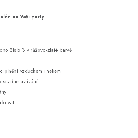
alón na Vaši party
dno číslo 3 v růžovo-zlaté barvě
ro plnění vzduchem i heliem
o snadné uvázání
dny
ukovat