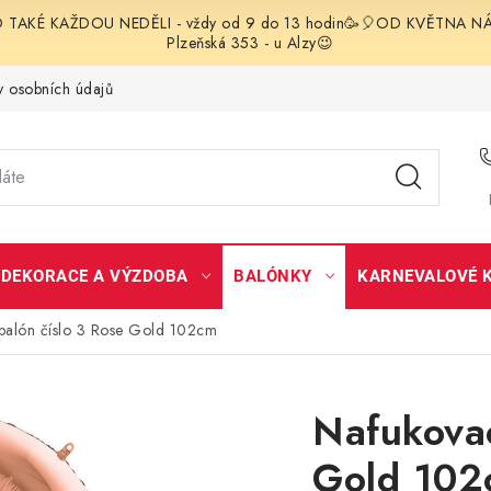
TAKÉ KAŽDOU NEDĚLI - vždy od 9 do 13 hodin🥳🎈OD KVĚTNA NÁS 
Plzeňská 353 - u Alzy😉
 osobních údajů
DEKORACE A VÝZDOBA
BALÓNKY
KARNEVALOVÉ 
balón číslo 3 Rose Gold 102cm
Nafukovac
Gold 102