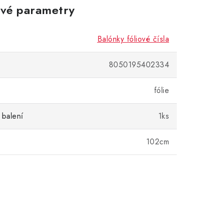
vé parametry
Balónky fóliové čísla
8050195402334
fólie
 balení
1ks
102cm