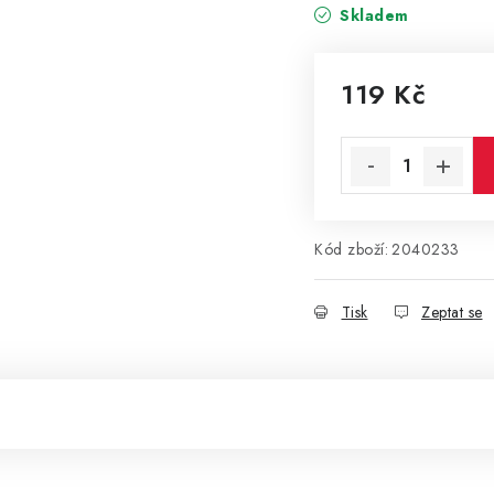
Skladem
119 Kč
Měrná cena:
Kód zboží:
2040233
Tisk
Zeptat se