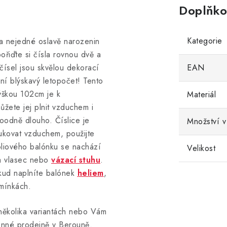
Doplňko
Kategorie
na nejedné oslavě narozenin
ořiďte si čísla rovnou dvě a
čísel jsou skvělou dekorací
EAN
dní blýskavý letopočet! Tento
ýškou 102cm je k
Materiál
ůžete jej plnit vzduchem i
oodně dlouho. Číslice je
Množství v
fukovat vzduchem, použijte
liového balónku se nachází
Velikost
na vlasec nebo
vázací stuhu
.
kud naplníte balónek
heliem
,
dmínkách.
několika variantách nebo Vám
enné prodejně v Berouně.