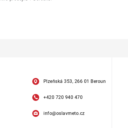
Plzeňská 353, 266 01 Beroun
+420 720 940 470
info
@
oslavmeto.cz