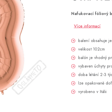
Nafukovací fóliový b
Více informací
balení obsahuje je
velikost 102cm
balón je vhodný p
vybaven úchyty pr
doba létání 2-3 tý
lze opakovaně dof
vyrobeno v Itálii