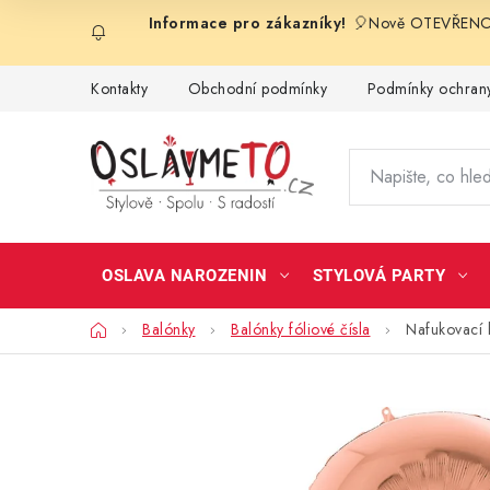
Přejít
🎈Nově OTEVŘENO 
na
obsah
Kontakty
Obchodní podmínky
Podmínky ochrany
OSLAVA NAROZENIN
STYLOVÁ PARTY
Domů
Balónky
Balónky fóliové čísla
Nafukovací 