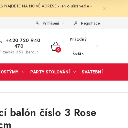
NAJDETE NA NOVÉ ADRESE - jen o ulici vedle -
Přihlášení
Registrace
Prázdný
+420 720 940
470
NÁKUPNÍ
Plzeňská 353, Beroun
košík
KOŠÍK
KOSTÝMY
PARTY STOLOVÁNÍ
SVATEBNÍ DOPLŇKY
í balón číslo 3 Rose
cm