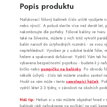
Popis produktu
Nafukovací fóliový balónek číslo určitě využijete 
nebo výročí. A pokud slavíte více než devět let, p
nakombinujte dle potřeby. Fóliové balóny ve tvaru 
také na Silvestra, můžete z nich totiž vytvořit pará
balón narostl do úctyhodných rozměrů - se svou v
nepřehlédnutí. Vyroben je z odolné lesklé fólie, m
heliem a opakovaně dofukovat. Vydrží Vám tak ho
vybavena bezpečnostní pojistkou - budete-li ji na
brčko nebo
pumpičku na balónky
. Po obvodu fó
několik úchytů - číslo tak můžete snadno zavěsit 
Hodit se vám může i tento
samolepící háček
. Po
vydrží létat 2-3 týdny, v závislosti na okolních po
Náš tip:
Helium si u nás můžete objednat hned v 
balónek rádi nafoukneme na počkání na naší kam