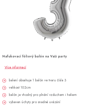
BLAHOPŘÁNÍ
BUBLIFUKY
DORTOVÉ SVÍČKY A OZDOBY
DÁRKOVÉ TAŠKY A SÁČKY
Nafukovací fóliový balón na Vaši party
DÁRKY
Více informací
HELIUM NA BALÓNKY
balení obsahuje 1 balón ve tvaru čísla 3
LAMPIONY
velikost 102cm
OSLAVA PODLE BAREV
balón je vhodný pro plnění vzduchem i heliem
vybaven úchyty pro snadné uvázání