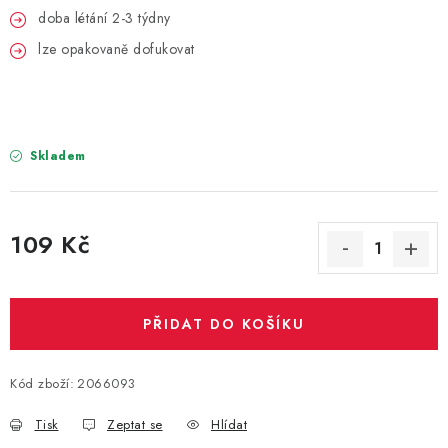
PARTY FOTOKOUTEK
doba létání 2-3 týdny
lze opakovaně dofukovat
PIŇATY
ROZLUČKA SE SVOBODOU
Skladem
STUHY A MAŠLE
SEZÓNNÍ SVÁTKY
109 Kč
VYSTŘELOVACÍ KONFETY
Měrná cena:
ORGANZY, STOLOVÉ ŠERPY
PŘIDAT DO KOŠÍKU
Kontakty
Obchodní podmínky
Kód zboží:
2066093
Podmínky ochrany osobních údajů
Tisk
Zeptat se
Hlídat