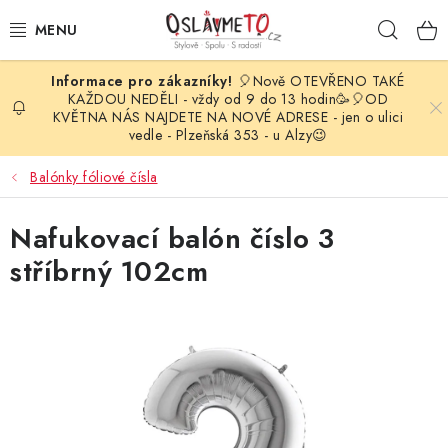
Přejít
Hleda
na
obsah
🎈Nově OTEVŘENO TAKÉ
OSLAVA NAROZENIN
KAŽDOU NEDĚLI - vždy od 9 do 13 hodin🥳🎈OD
KVĚTNA NÁS NAJDETE NA NOVÉ ADRESE - jen o ulici
vedle - Plzeňská 353 - u Alzy😉
STYLOVÁ PARTY
Balónky fóliové čísla
DEKORACE A VÝZDOBA
Nafukovací balón číslo 3
BALÓNKY
stříbrný 102cm
KARNEVALOVÉ KOSTÝMY
PARTY STOLOVÁNÍ
SVATEBNÍ DOPLŇKY
BARVY NA OBLIČEJ A VLASY