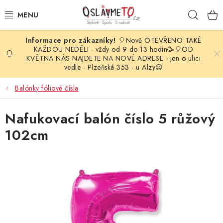
Přejít
Hleda
na
obsah
🎈Nově OTEVŘENO TAKÉ
OSLAVA NAROZENIN
KAŽDOU NEDĚLI - vždy od 9 do 13 hodin🥳🎈OD
KVĚTNA NÁS NAJDETE NA NOVÉ ADRESE - jen o ulici
vedle - Plzeňská 353 - u Alzy😉
STYLOVÁ PARTY
Balónky fóliové čísla
DEKORACE A VÝZDOBA
Nafukovací balón číslo 5 růžový
BALÓNKY
102cm
KARNEVALOVÉ KOSTÝMY
PARTY STOLOVÁNÍ
SVATEBNÍ DOPLŇKY
BARVY NA OBLIČEJ A VLASY