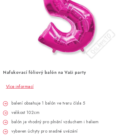
BLAHOPŘÁNÍ
BUBLIFUKY
DORTOVÉ SVÍČKY A OZDOBY
DÁRKOVÉ TAŠKY A SÁČKY
Nafukovací fóliový balón na Vaši party
DÁRKY
Více informací
HELIUM NA BALÓNKY
balení obsahuje 1 balón ve tvaru čísla 5
LAMPIONY
velikost 102cm
OSLAVA PODLE BAREV
balón je vhodný pro plnění vzduchem i heliem
vybaven úchyty pro snadné uvázání