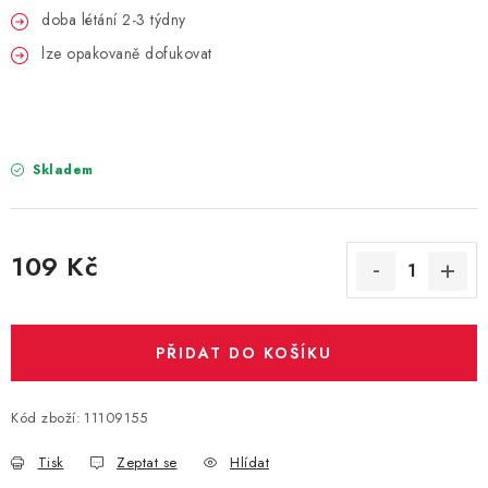
PARTY FOTOKOUTEK
doba létání 2-3 týdny
lze opakovaně dofukovat
PIŇATY
ROZLUČKA SE SVOBODOU
Skladem
STUHY A MAŠLE
SEZÓNNÍ SVÁTKY
109 Kč
VYSTŘELOVACÍ KONFETY
Měrná cena:
ORGANZY, STOLOVÉ ŠERPY
PŘIDAT DO KOŠÍKU
Kontakty
Obchodní podmínky
Kód zboží:
11109155
Podmínky ochrany osobních údajů
Tisk
Zeptat se
Hlídat