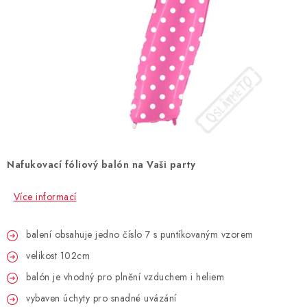
BLAHOPŘÁNÍ
BUBLIFUKY
DORTOVÉ SVÍČKY A OZDOBY
DÁRKOVÉ TAŠKY A SÁČKY
Nafukovací fóliový balón na Vaši party
DÁRKY
Více informací
HELIUM NA BALÓNKY
balení obsahuje jedno číslo 7 s puntíkovaným vzorem
LAMPIONY
velikost 102cm
OSLAVA PODLE BAREV
balón je vhodný pro plnění vzduchem i heliem
vybaven úchyty pro snadné uvázání