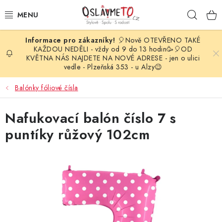
Přejít
Hleda
na
obsah
🎈Nově OTEVŘENO TAKÉ
OSLAVA NAROZENIN
KAŽDOU NEDĚLI - vždy od 9 do 13 hodin🥳🎈OD
KVĚTNA NÁS NAJDETE NA NOVÉ ADRESE - jen o ulici
vedle - Plzeňská 353 - u Alzy😉
STYLOVÁ PARTY
Balónky fóliové čísla
DEKORACE A VÝZDOBA
Nafukovací balón číslo 7 s
BALÓNKY
puntíky růžový 102cm
KARNEVALOVÉ KOSTÝMY
PARTY STOLOVÁNÍ
SVATEBNÍ DOPLŇKY
BARVY NA OBLIČEJ A VLASY