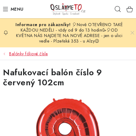
Přejít
Hleda
na
obsah
🎈Nově OTEVŘENO TAKÉ
OSLAVA NAROZENIN
KAŽDOU NEDĚLI - vždy od 9 do 13 hodin🥳🎈OD
KVĚTNA NÁS NAJDETE NA NOVÉ ADRESE - jen o ulici
vedle - Plzeňská 353 - u Alzy😉
STYLOVÁ PARTY
Balónky fóliové čísla
DEKORACE A VÝZDOBA
Nafukovací balón číslo 9
BALÓNKY
červený 102cm
KARNEVALOVÉ KOSTÝMY
PARTY STOLOVÁNÍ
SVATEBNÍ DOPLŇKY
BARVY NA OBLIČEJ A VLASY