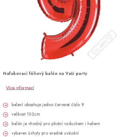
BLAHOPŘÁNÍ
BUBLIFUKY
DORTOVÉ SVÍČKY A OZDOBY
DÁRKOVÉ TAŠKY A SÁČKY
Nafukovací fóliový balón na Vaši party
DÁRKY
Více informací
HELIUM NA BALÓNKY
balení obsahuje jedno červené číslo 9
LAMPIONY
velikost 102cm
OSLAVA PODLE BAREV
balón je vhodný pro plnění vzduchem i heliem
vybaven úchyty pro snadné uvázání