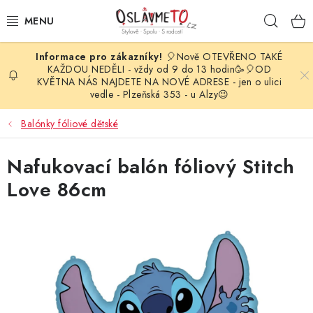
Přejít
Hleda
na
obsah
🎈Nově OTEVŘENO TAKÉ
OSLAVA NAROZENIN
KAŽDOU NEDĚLI - vždy od 9 do 13 hodin🥳🎈OD
KVĚTNA NÁS NAJDETE NA NOVÉ ADRESE - jen o ulici
vedle - Plzeňská 353 - u Alzy😉
STYLOVÁ PARTY
Balónky fóliové dětské
DEKORACE A VÝZDOBA
Nafukovací balón fóliový Stitch
BALÓNKY
Love 86cm
KARNEVALOVÉ KOSTÝMY
PARTY STOLOVÁNÍ
SVATEBNÍ DOPLŇKY
BARVY NA OBLIČEJ A VLASY