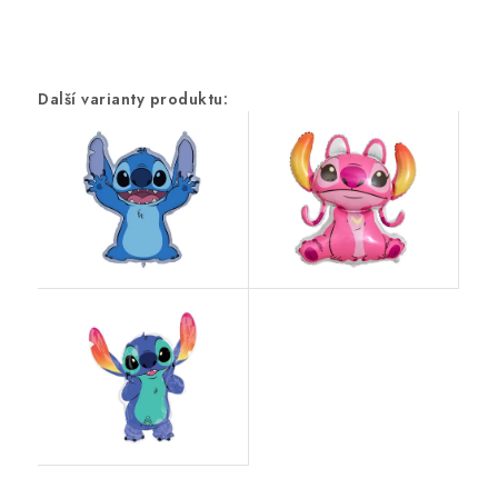
PARTY FOTOKOUTEK
PIŇATY
ROZLUČKA SE SVOBODOU
STUHY A MAŠLE
SEZÓNNÍ SVÁTKY
VYSTŘELOVACÍ KONFETY
ORGANZY, STOLOVÉ ŠERPY
Kontakty
Obchodní podmínky
Podmínky ochrany osobních údajů