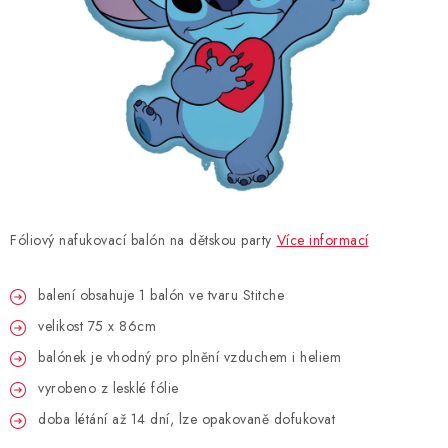
BLAHOPŘÁNÍ
BUBLIFUKY
DORTOVÉ SVÍČKY A OZDOBY
DÁRKOVÉ TAŠKY A SÁČKY
Fóliový nafukovací balón na dětskou party
Více informací
DÁRKY
balení obsahuje 1 balón ve tvaru Stitche
HELIUM NA BALÓNKY
velikost 75 x 86cm
LAMPIONY
balónek je vhodný pro plnění vzduchem i heliem
vyrobeno z lesklé fólie
OSLAVA PODLE BAREV
doba létání až 14 dní, lze opakovaně dofukovat