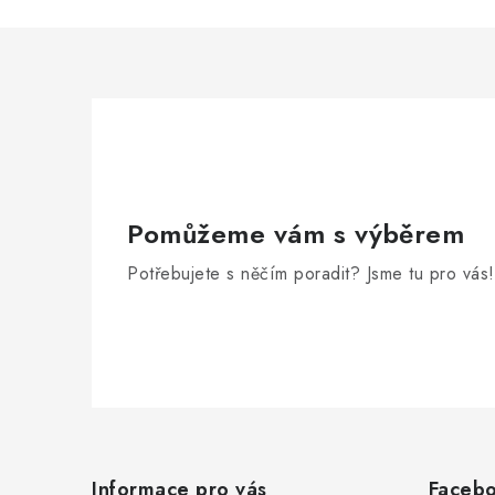
Pomůžeme vám s výběrem
Potřebujete s něčím poradit? Jsme tu pro vás!
Z
á
Informace pro vás
Faceb