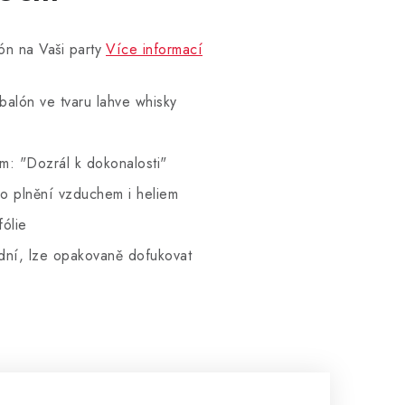
ón na Vaši party
Více informací
balón ve tvaru lahve whisky
m: "Dozrál k dokonalosti"
ro plnění vzduchem i heliem
fólie
 dní, lze opakovaně dofukovat