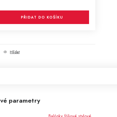
PŘIDAT DO KOŠÍKU
Hlídat
vé parametry
Balónky fóliové stylové