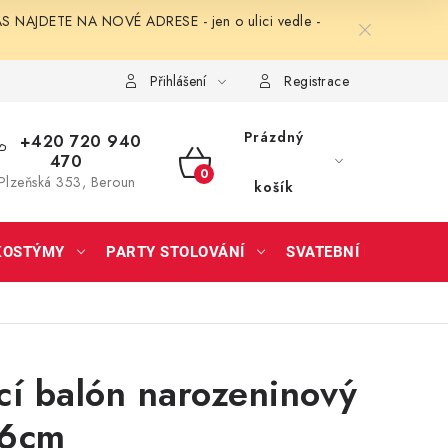
NAJDETE NA NOVÉ ADRESE - jen o ulici vedle -
Přihlášení
Registrace
Prázdný
+420 720 940
470
NÁKUPNÍ
Plzeňská 353, Beroun
košík
KOŠÍK
KOSTÝMY
PARTY STOLOVÁNÍ
SVATEBNÍ DOPLŇKY
í balón narozeninový
86cm