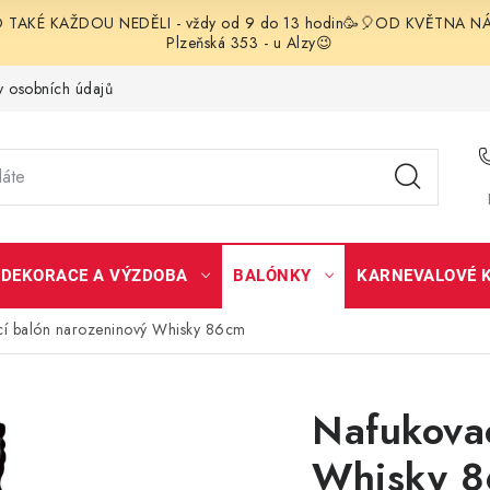
TAKÉ KAŽDOU NEDĚLI - vždy od 9 do 13 hodin🥳🎈OD KVĚTNA NÁS 
Plzeňská 353 - u Alzy😉
 osobních údajů
DEKORACE A VÝZDOBA
BALÓNKY
KARNEVALOVÉ 
cí balón narozeninový Whisky 86cm
Nafukovac
Whisky 