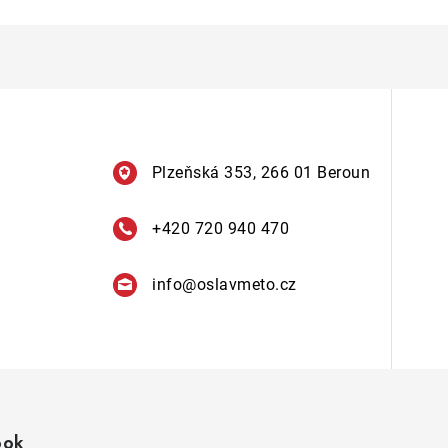
Plzeňská 353, 266 01 Beroun
+420 720 940 470
info
@
oslavmeto.cz
ook