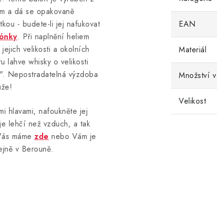
iem a dá se opakovaně
kou - budete-li jej nafukovat
EAN
lónky
. Při naplnění heliem
 jejich velikosti a okolních
Materiál
 lahve whisky o velikosti
i". Nepostradatelná výzdoba
Množství v
uže!
Velikost
i hlavami, nafoukněte jej
je lehčí než vzduch, a tak
 Vás máme
zde
nebo Vám je
ejně v Berouně.