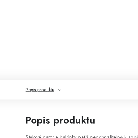
Popis produktu
Popis produktu
Stylová party a balónky patří neodmyslitelně k sob