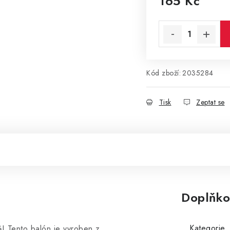
165 Kč
Měrná cena:
Kód zboží:
2035284
Tisk
Zeptat se
Doplňko
Kategorie
ě! Tento balón je vyroben z