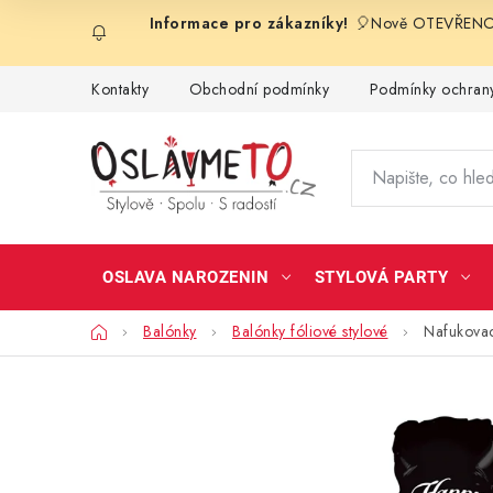
Přejít
🎈Nově OTEVŘENO 
na
obsah
Kontakty
Obchodní podmínky
Podmínky ochrany
OSLAVA NAROZENIN
STYLOVÁ PARTY
Domů
Balónky
Balónky fóliové stylové
Nafukova