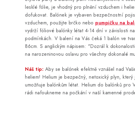
lesklé fólie, je vhodný pro plnění vzduchem i hel
dofukovat. Balónek je vybaven bezpečnostní pojist
vzduchem, použijte brčko nebo
pumpičku na ba
vydrží fóliové balónky létat 4-14 dní v závislosti na
podmínkách. V balení na Vás čeká 1 balón ve tvaru
86cm. S anglickým nápisem: "Dozrál k dokonalost
na narozeninovou oslavu pro všechny dokonalé m
Náš tip:
Aby se balónek efektně vznášel nad Vašim
heliem! Helium je bezpečný, netoxický plyn, který 
umožňuje balónkům létat. Helium do balónků pro
rádi nafoukneme na počkání v naší kamenné prod