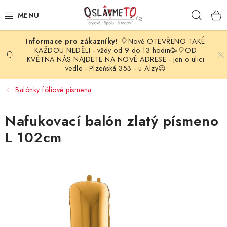
Přejít
Hleda
na
obsah
🎈Nově OTEVŘENO TAKÉ
OSLAVA NAROZENIN
KAŽDOU NEDĚLI - vždy od 9 do 13 hodin🥳🎈OD
KVĚTNA NÁS NAJDETE NA NOVÉ ADRESE - jen o ulici
vedle - Plzeňská 353 - u Alzy😉
STYLOVÁ PARTY
Balónky fóliové písmena
DEKORACE A VÝZDOBA
Nafukovací balón zlatý písmeno
BALÓNKY
L 102cm
KARNEVALOVÉ KOSTÝMY
PARTY STOLOVÁNÍ
SVATEBNÍ DOPLŇKY
BARVY NA OBLIČEJ A VLASY