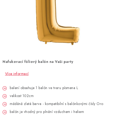
BLAHOPŘÁNÍ
BUBLIFUKY
DORTOVÉ SVÍČKY A OZDOBY
DÁRKOVÉ TAŠKY A SÁČKY
Nafukovací fóliový balón na Vaši party
DÁRKY
Více informací
HELIUM NA BALÓNKY
balení obsahuje 1 balón ve tvaru písmena L
LAMPIONY
velikost 102cm
OSLAVA PODLE BAREV
měděně zlatá barva - kompatibilní s balónkovými čísly Oro
balón je vhodný pro plnění vzduchem i heliem