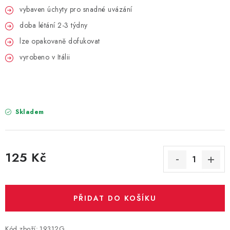
PARTY FOTOKOUTEK
vybaven úchyty pro snadné uvázání
doba létání 2-3 týdny
PIŇATY
lze opakovaně dofukovat
ROZLUČKA SE SVOBODOU
vyrobeno v Itálii
STUHY A MAŠLE
SEZÓNNÍ SVÁTKY
Skladem
VYSTŘELOVACÍ KONFETY
125 Kč
ORGANZY, STOLOVÉ ŠERPY
Měrná cena:
Kontakty
Obchodní podmínky
PŘIDAT DO KOŠÍKU
Podmínky ochrany osobních údajů
Kód zboží:
19312G