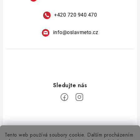
+420 720 940 470
info
@
oslavmeto.cz
Tento web používá soubory cookie. Dalším procházením
Z