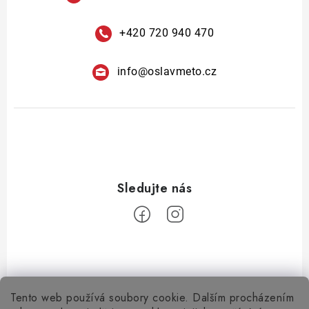
+420 720 940 470
info
@
oslavmeto.cz
Tento web používá soubory cookie. Dalším procházením
Z