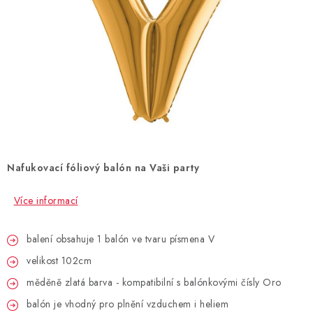
BLAHOPŘÁNÍ
BUBLIFUKY
DORTOVÉ SVÍČKY A OZDOBY
DÁRKOVÉ TAŠKY A SÁČKY
Nafukovací fóliový balón na Vaši party
DÁRKY
Více informací
HELIUM NA BALÓNKY
balení obsahuje 1 balón ve tvaru písmena V
LAMPIONY
velikost 102cm
OSLAVA PODLE BAREV
měděně zlatá barva - kompatibilní s balónkovými čísly Oro
balón je vhodný pro plnění vzduchem i heliem