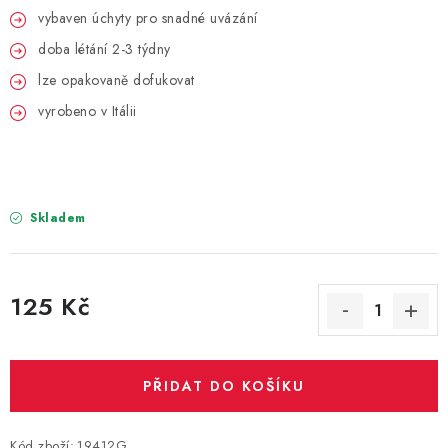
PARTY FOTOKOUTEK
vybaven úchyty pro snadné uvázání
doba létání 2-3 týdny
PIŇATY
lze opakovaně dofukovat
ROZLUČKA SE SVOBODOU
vyrobeno v Itálii
STUHY A MAŠLE
SEZÓNNÍ SVÁTKY
Skladem
VYSTŘELOVACÍ KONFETY
125 Kč
ORGANZY, STOLOVÉ ŠERPY
Měrná cena:
Kontakty
Obchodní podmínky
PŘIDAT DO KOŠÍKU
Podmínky ochrany osobních údajů
Kód zboží:
19412G