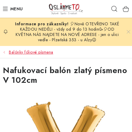
Přejít
Hleda
na
obsah
🎈Nově OTEVŘENO TAKÉ
OSLAVA NAROZENIN
KAŽDOU NEDĚLI - vždy od 9 do 13 hodin🥳🎈OD
KVĚTNA NÁS NAJDETE NA NOVÉ ADRESE - jen o ulici
vedle - Plzeňská 353 - u Alzy😉
STYLOVÁ PARTY
Balónky fóliové písmena
DEKORACE A VÝZDOBA
Nafukovací balón zlatý písmeno
BALÓNKY
V 102cm
KARNEVALOVÉ KOSTÝMY
PARTY STOLOVÁNÍ
SVATEBNÍ DOPLŇKY
BARVY NA OBLIČEJ A VLASY