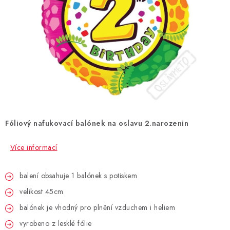
BLAHOPŘÁNÍ
BUBLIFUKY
DORTOVÉ SVÍČKY A OZDOBY
DÁRKOVÉ TAŠKY A SÁČKY
Fóliový nafukovací balónek na oslavu 2.narozenin
DÁRKY
Více informací
HELIUM NA BALÓNKY
balení obsahuje 1 balónek s potiskem
LAMPIONY
velikost 45cm
OSLAVA PODLE BAREV
balónek je vhodný pro plnění vzduchem i heliem
vyrobeno z lesklé fólie