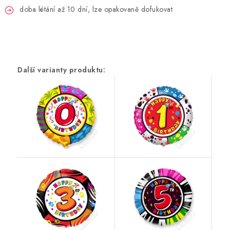
PARTY FOTOKOUTEK
doba létání až 10 dní, lze opakovaně dofukovat
PIŇATY
ROZLUČKA SE SVOBODOU
STUHY A MAŠLE
SEZÓNNÍ SVÁTKY
VYSTŘELOVACÍ KONFETY
ORGANZY, STOLOVÉ ŠERPY
Kontakty
Obchodní podmínky
Podmínky ochrany osobních údajů