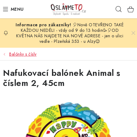
Přejít
Hleda
na
obsah
🎈Nově OTEVŘENO TAKÉ
OSLAVA NAROZENIN
KAŽDOU NEDĚLI - vždy od 9 do 13 hodin🥳🎈OD
KVĚTNA NÁS NAJDETE NA NOVÉ ADRESE - jen o ulici
vedle - Plzeňská 353 - u Alzy😉
STYLOVÁ PARTY
Balónky s čísly
DEKORACE A VÝZDOBA
Nafukovací balónek Animal s
BALÓNKY
číslem 2, 45cm
KARNEVALOVÉ KOSTÝMY
PARTY STOLOVÁNÍ
SVATEBNÍ DOPLŇKY
BARVY NA OBLIČEJ A VLASY