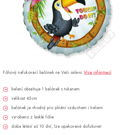
BLAHOPŘÁNÍ
BUBLIFUKY
DORTOVÉ SVÍČKY A OZDOBY
DÁRKOVÉ TAŠKY A SÁČKY
Fóliový nafukovací balónek na Vaši oslavu
Více informací
DÁRKY
balení obsahuje 1 balónek s tukanem
HELIUM NA BALÓNKY
velikost 45cm
LAMPIONY
balónek je vhodný pro plnění vzduchem i heliem
vyrobeno z lesklé fólie
OSLAVA PODLE BAREV
doba létání až 10 dní, lze opakovaně dofukovat