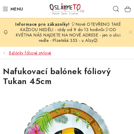
Přejít
Hleda
na
obsah
🎈Nově OTEVŘENO TAKÉ
OSLAVA NAROZENIN
KAŽDOU NEDĚLI - vždy od 9 do 13 hodin🥳🎈OD
KVĚTNA NÁS NAJDETE NA NOVÉ ADRESE - jen o ulici
vedle - Plzeňská 353 - u Alzy😉
STYLOVÁ PARTY
Balónky fóliové stylové
DEKORACE A VÝZDOBA
Nafukovací balónek fóliový
BALÓNKY
Tukan 45cm
KARNEVALOVÉ KOSTÝMY
PARTY STOLOVÁNÍ
SVATEBNÍ DOPLŇKY
BARVY NA OBLIČEJ A VLASY