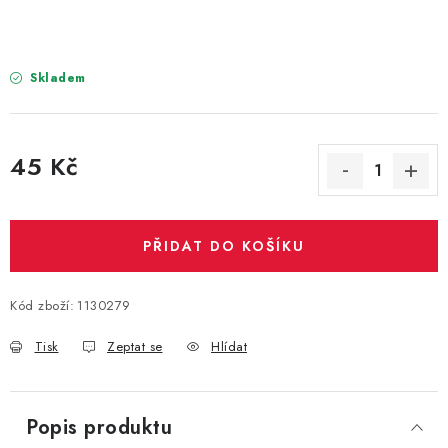
PARTY FOTOKOUTEK
PIŇATY
Skladem
ROZLUČKA SE SVOBODOU
45 Kč
STUHY A MAŠLE
Měrná cena:
SEZÓNNÍ SVÁTKY
PŘIDAT DO KOŠÍKU
VYSTŘELOVACÍ KONFETY
Kód zboží:
1130279
ORGANZY, STOLOVÉ ŠERPY
Tisk
Zeptat se
Hlídat
Kontakty
Obchodní podmínky
Podmínky ochrany osobních údajů
Popis produktu