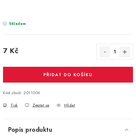
PARTY FOTOKOUTEK
PIŇATY
Skladem
ROZLUČKA SE SVOBODOU
7 Kč
STUHY A MAŠLE
Měrná cena:
SEZÓNNÍ SVÁTKY
PŘIDAT DO KOŠÍKU
VYSTŘELOVACÍ KONFETY
Kód zboží:
2011006
ORGANZY, STOLOVÉ ŠERPY
Tisk
Zeptat se
Hlídat
Kontakty
Obchodní podmínky
Podmínky ochrany osobních údajů
Popis produktu