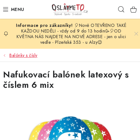
Přejít
Hleda
na
obsah
🎈Nově OTEVŘENO TAKÉ
OSLAVA NAROZENIN
KAŽDOU NEDĚLI - vždy od 9 do 13 hodin🥳🎈OD
KVĚTNA NÁS NAJDETE NA NOVÉ ADRESE - jen o ulici
vedle - Plzeňská 353 - u Alzy😉
STYLOVÁ PARTY
Balónky s čísly
DEKORACE A VÝZDOBA
Nafukovací balónek latexový s
BALÓNKY
číslem 6 mix
KARNEVALOVÉ KOSTÝMY
PARTY STOLOVÁNÍ
SVATEBNÍ DOPLŇKY
BARVY NA OBLIČEJ A VLASY