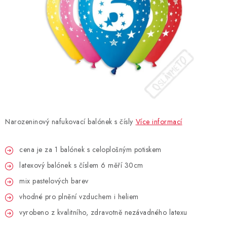
BLAHOPŘÁNÍ
BUBLIFUKY
DORTOVÉ SVÍČKY A OZDOBY
DÁRKOVÉ TAŠKY A SÁČKY
Narozeninový nafukovací balónek s čísly
Více informací
DÁRKY
cena je za 1 balónek s celoplošným potiskem
HELIUM NA BALÓNKY
latexový balónek s číslem 6 měří 30cm
LAMPIONY
mix pastelových barev
vhodné pro plnění vzduchem i heliem
OSLAVA PODLE BAREV
vyrobeno z kvalitního, zdravotně nezávadného latexu