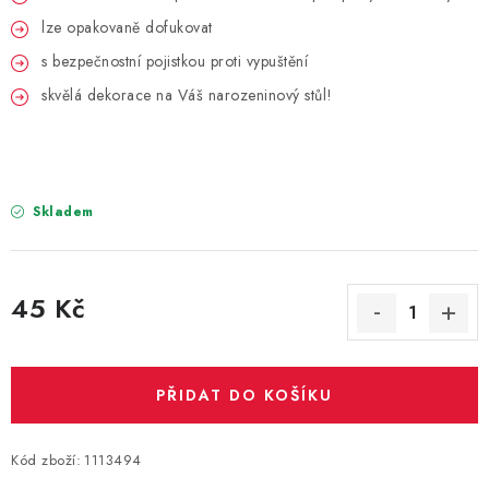
PARTY FOTOKOUTEK
lze opakovaně dofukovat
s bezpečnostní pojistkou proti vypuštění
PIŇATY
skvělá dekorace na Váš narozeninový stůl!
ROZLUČKA SE SVOBODOU
STUHY A MAŠLE
Skladem
SEZÓNNÍ SVÁTKY
VYSTŘELOVACÍ KONFETY
45 Kč
Měrná cena:
ORGANZY, STOLOVÉ ŠERPY
PŘIDAT DO KOŠÍKU
Kontakty
Obchodní podmínky
Podmínky ochrany osobních údajů
Kód zboží:
1113494