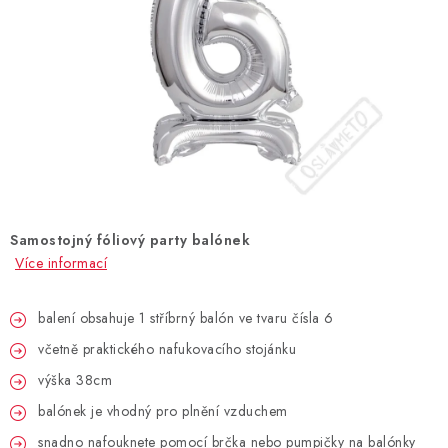
BLAHOPŘÁNÍ
BUBLIFUKY
DORTOVÉ SVÍČKY A OZDOBY
DÁRKOVÉ TAŠKY A SÁČKY
Samostojný fóliový party balónek
DÁRKY
Více informací
HELIUM NA BALÓNKY
balení obsahuje 1 stříbrný balón ve tvaru čísla 6
včetně praktického nafukovacího stojánku
LAMPIONY
výška 38cm
OSLAVA PODLE BAREV
balónek je vhodný pro plnění vzduchem
snadno nafouknete pomocí brčka nebo pumpičky na balónky