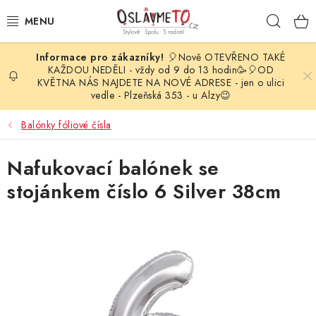
Přejít
Hleda
na
obsah
🎈Nově OTEVŘENO TAKÉ
OSLAVA NAROZENIN
KAŽDOU NEDĚLI - vždy od 9 do 13 hodin🥳🎈OD
KVĚTNA NÁS NAJDETE NA NOVÉ ADRESE - jen o ulici
vedle - Plzeňská 353 - u Alzy😉
STYLOVÁ PARTY
Balónky fóliové čísla
DEKORACE A VÝZDOBA
Nafukovací balónek se
BALÓNKY
stojánkem číslo 6 Silver 38cm
KARNEVALOVÉ KOSTÝMY
PARTY STOLOVÁNÍ
SVATEBNÍ DOPLŇKY
BARVY NA OBLIČEJ A VLASY