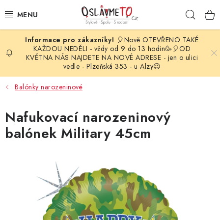
Přejít
Hleda
na
obsah
🎈Nově OTEVŘENO TAKÉ
OSLAVA NAROZENIN
KAŽDOU NEDĚLI - vždy od 9 do 13 hodin🥳🎈OD
KVĚTNA NÁS NAJDETE NA NOVÉ ADRESE - jen o ulici
vedle - Plzeňská 353 - u Alzy😉
STYLOVÁ PARTY
Balónky narozeninové
DEKORACE A VÝZDOBA
Nafukovací narozeninový
BALÓNKY
balónek Military 45cm
KARNEVALOVÉ KOSTÝMY
PARTY STOLOVÁNÍ
SVATEBNÍ DOPLŇKY
BARVY NA OBLIČEJ A VLASY