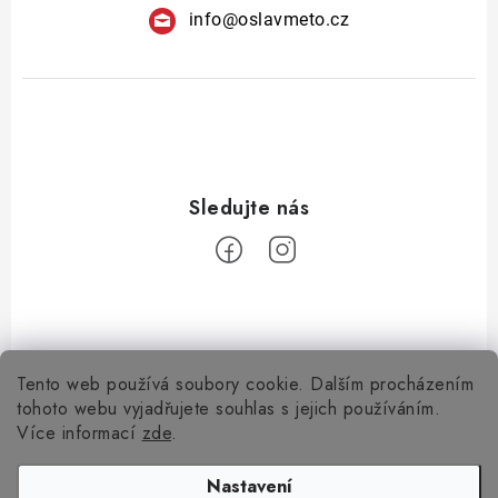
info
@
oslavmeto.cz
Tento web používá soubory cookie. Dalším procházením
Z
tohoto webu vyjadřujete souhlas s jejich používáním.
á
Více informací
zde
.
Informace pro vás
p
a
Nastavení
Kontakty