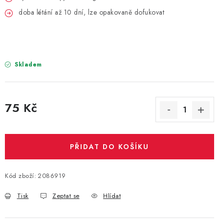
PARTY FOTOKOUTEK
doba létání až 10 dní, lze opakovaně dofukovat
PIŇATY
ROZLUČKA SE SVOBODOU
Skladem
STUHY A MAŠLE
SEZÓNNÍ SVÁTKY
75 Kč
Měrná cena:
VYSTŘELOVACÍ KONFETY
PŘIDAT DO KOŠÍKU
ORGANZY, STOLOVÉ ŠERPY
Kód zboží:
2086919
Kontakty
Obchodní podmínky
Podmínky ochrany osobních údajů
Tisk
Zeptat se
Hlídat