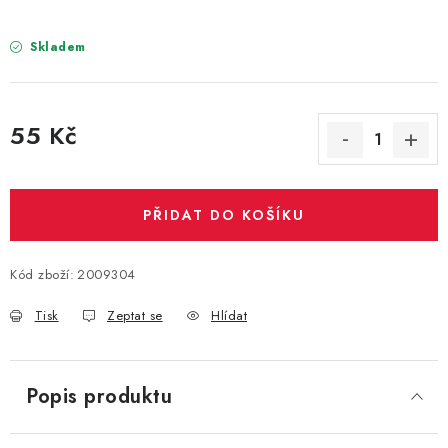
PARTY FOTOKOUTEK
Skladem
PIŇATY
ROZLUČKA SE SVOBODOU
55 Kč
Měrná cena:
STUHY A MAŠLE
SEZÓNNÍ SVÁTKY
PŘIDAT DO KOŠÍKU
VYSTŘELOVACÍ KONFETY
Kód zboží:
2009304
ORGANZY, STOLOVÉ ŠERPY
Tisk
Zeptat se
Hlídat
Kontakty
Obchodní podmínky
Popis produktu
Podmínky ochrany osobních údajů