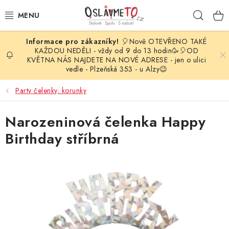
Přejít
Hleda
na
obsah
🎈Nově OTEVŘENO TAKÉ
OSLAVA NAROZENIN
KAŽDOU NEDĚLI - vždy od 9 do 13 hodin🥳🎈OD
KVĚTNA NÁS NAJDETE NA NOVÉ ADRESE - jen o ulici
vedle - Plzeňská 353 - u Alzy😉
STYLOVÁ PARTY
Party čelenky, korunky
DEKORACE A VÝZDOBA
Narozeninová čelenka Happy
BALÓNKY
Birthday stříbrná
KARNEVALOVÉ KOSTÝMY
PARTY STOLOVÁNÍ
SVATEBNÍ DOPLŇKY
BARVY NA OBLIČEJ A VLASY