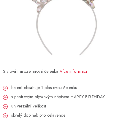
BLAHOPŘÁNÍ
BUBLIFUKY
DORTOVÉ SVÍČKY A OZDOBY
DÁRKOVÉ TAŠKY A SÁČKY
Stylová narozeninová čelenka
Více informací
DÁRKY
balení obsahuje 1 plastovou čelenku
HELIUM NA BALÓNKY
s papírovým blýskavým nápisem HAPPY BIRTHDAY
LAMPIONY
univerzální velikost
skvělý doplněk pro oslavence
OSLAVA PODLE BAREV