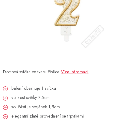
BLAHOPŘÁNÍ
BUBLIFUKY
DORTOVÉ SVÍČKY A OZDOBY
DÁRKOVÉ TAŠKY A SÁČKY
Dortová svíčka ve tvaru číslice
Více informací
DÁRKY
balení obsahuje 1 svíčku
HELIUM NA BALÓNKY
velikost svíčky 7,5cm
LAMPIONY
součástí je stojánek 1,5cm
elegantní zlaté provednení se třpytkami
OSLAVA PODLE BAREV