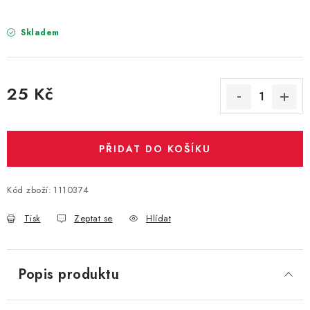
PARTY FOTOKOUTEK
Skladem
PIŇATY
ROZLUČKA SE SVOBODOU
25 Kč
Měrná cena:
STUHY A MAŠLE
SEZÓNNÍ SVÁTKY
PŘIDAT DO KOŠÍKU
VYSTŘELOVACÍ KONFETY
Kód zboží:
1110374
ORGANZY, STOLOVÉ ŠERPY
Tisk
Zeptat se
Hlídat
Kontakty
Obchodní podmínky
Popis produktu
Podmínky ochrany osobních údajů