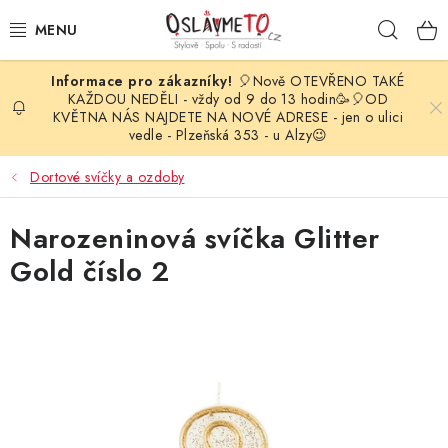
Přejít
Hleda
na
obsah
🎈Nově OTEVŘENO TAKÉ
OSLAVA NAROZENIN
KAŽDOU NEDĚLI - vždy od 9 do 13 hodin🥳🎈OD
KVĚTNA NÁS NAJDETE NA NOVÉ ADRESE - jen o ulici
vedle - Plzeňská 353 - u Alzy😉
STYLOVÁ PARTY
Dortové svíčky a ozdoby
DEKORACE A VÝZDOBA
Narozeninová svíčka Glitter
BALÓNKY
Gold číslo 2
KARNEVALOVÉ KOSTÝMY
PARTY STOLOVÁNÍ
SVATEBNÍ DOPLŇKY
BARVY NA OBLIČEJ A VLASY