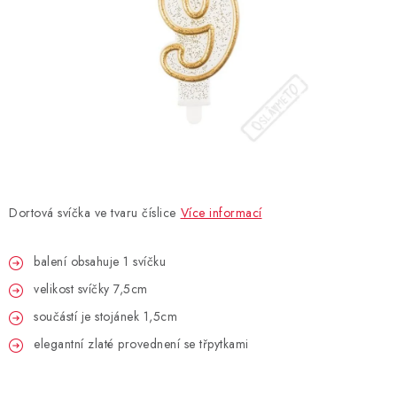
BLAHOPŘÁNÍ
BUBLIFUKY
DORTOVÉ SVÍČKY A OZDOBY
DÁRKOVÉ TAŠKY A SÁČKY
Dortová svíčka ve tvaru číslice
Více informací
DÁRKY
balení obsahuje 1 svíčku
HELIUM NA BALÓNKY
velikost svíčky 7,5cm
LAMPIONY
součástí je stojánek 1,5cm
elegantní zlaté provednení se třpytkami
OSLAVA PODLE BAREV