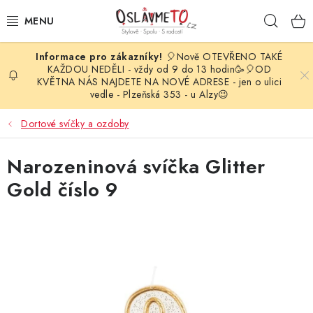
Přejít
Hleda
na
obsah
🎈Nově OTEVŘENO TAKÉ
OSLAVA NAROZENIN
KAŽDOU NEDĚLI - vždy od 9 do 13 hodin🥳🎈OD
KVĚTNA NÁS NAJDETE NA NOVÉ ADRESE - jen o ulici
vedle - Plzeňská 353 - u Alzy😉
STYLOVÁ PARTY
Dortové svíčky a ozdoby
DEKORACE A VÝZDOBA
Narozeninová svíčka Glitter
BALÓNKY
Gold číslo 9
KARNEVALOVÉ KOSTÝMY
PARTY STOLOVÁNÍ
SVATEBNÍ DOPLŇKY
BARVY NA OBLIČEJ A VLASY