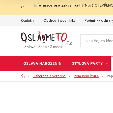
Přejít
🎈Nově OTEVŘENO 
na
obsah
Kontakty
Obchodní podmínky
Podmínky ochrany
OSLAVA NAROZENIN
STYLOVÁ PARTY
Domů
Dekorace a výzdoba
Pom pom koule
Pap