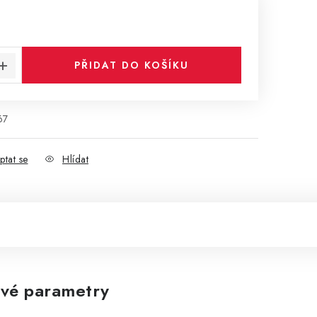
:
PŘIDAT DO KOŠÍKU
67
ptat se
Hlídat
vé parametry