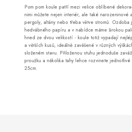
Pom pom koule patří mezi velice oblíbené dekora
nimi můžete nejen interiér, ale také narozeninové a
pergoly, altány nebo třeba větve stromů. Ozdoba
hedvábného papíru a v nabídce máme širokou pale
hned ze dvou velikostí - koule totiž vypadají nejl
a větších kusů, ideálně zavěšené v různých výšk
složeném stavu. Přiloženou stuhu jednoduše zavá
proužku a několika tahy lehce rozvinete jednotlivé 
25cm.