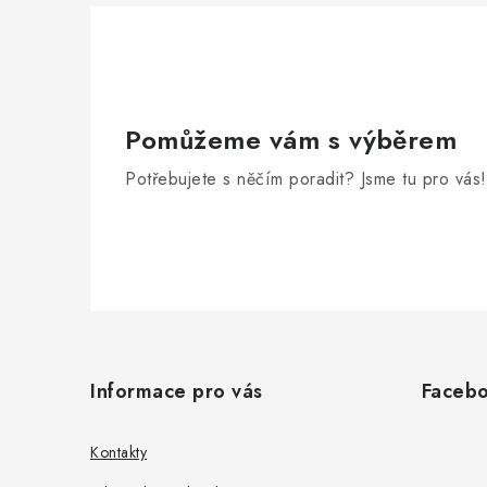
Pomůžeme vám s výběrem
Potřebujete s něčím poradit? Jsme tu pro vás!
Z
á
Informace pro vás
Faceb
p
a
Kontakty