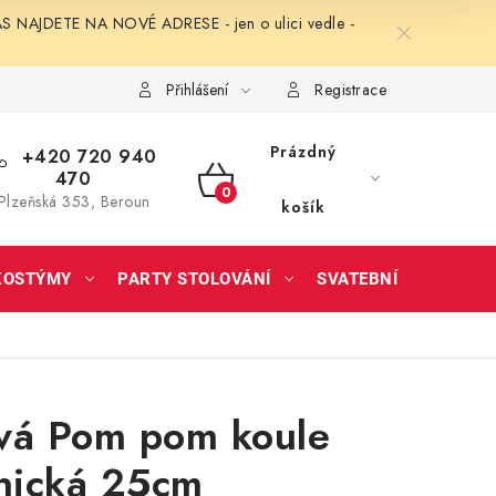
NAJDETE NA NOVÉ ADRESE - jen o ulici vedle -
Přihlášení
Registrace
Prázdný
+420 720 940
470
NÁKUPNÍ
Plzeňská 353, Beroun
košík
KOŠÍK
KOSTÝMY
PARTY STOLOVÁNÍ
SVATEBNÍ DOPLŇKY
vá Pom pom koule
nická 25cm