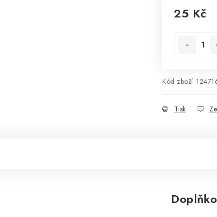
25 Kč
Měrná cena
Kód zboží:
12471
Tisk
Ze
Doplňko