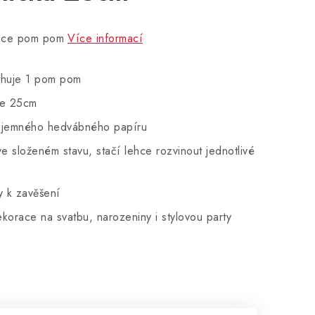
ace pom pom
Více informací
ahuje 1 pom pom
le 25cm
 jemného hedvábného papíru
 složeném stavu, stačí lehce rozvinout jednotlivé
y k zavěšení
korace na svatbu, narozeniny i stylovou party