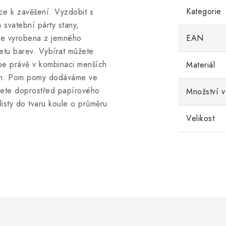
Kategorie
ce k zavěšení. Vyzdobit s
 svatební párty stany,
 je vyrobena z jemného
EAN
tu barev. Vybírat můžete
épe právě v kombinaci menších
Materiál
ách. Pom pomy dodáváme ve
žete doprostřed papírového
Množství v
listy do tvaru koule o průměru
Velikost