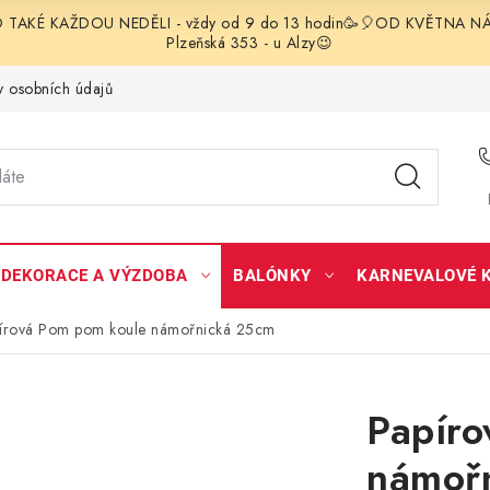
TAKÉ KAŽDOU NEDĚLI - vždy od 9 do 13 hodin🥳🎈OD KVĚTNA NÁS 
Plzeňská 353 - u Alzy😉
 osobních údajů
DEKORACE A VÝZDOBA
BALÓNKY
KARNEVALOVÉ 
írová Pom pom koule námořnická 25cm
Papíro
námoř