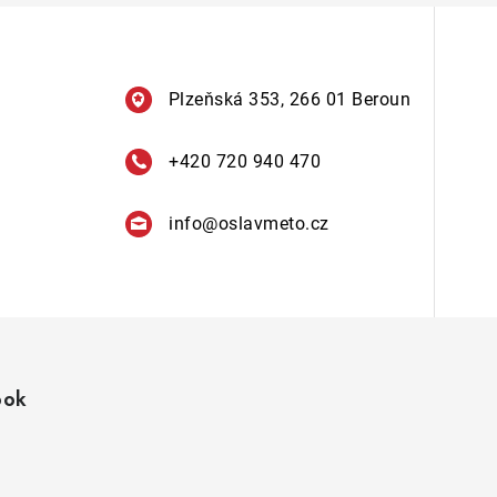
Plzeňská 353, 266 01 Beroun
+420 720 940 470
info
@
oslavmeto.cz
ook