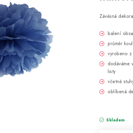
Závěsná dekor
balení obs
průměr kou
vyrobeno z
dodáváme ve
listy
včetně stuh
oblíbená de
Skladem