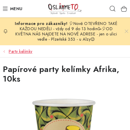
Přejít
Hleda
na
obsah
🎈Nově OTEVŘENO TAKÉ
OSLAVA NAROZENIN
KAŽDOU NEDĚLI - vždy od 9 do 13 hodin🥳🎈OD
KVĚTNA NÁS NAJDETE NA NOVÉ ADRESE - jen o ulici
vedle - Plzeňská 353 - u Alzy😉
STYLOVÁ PARTY
Party kelímky
DEKORACE A VÝZDOBA
Papírové party kelímky Afrika,
BALÓNKY
10ks
KARNEVALOVÉ KOSTÝMY
PARTY STOLOVÁNÍ
SVATEBNÍ DOPLŇKY
BARVY NA OBLIČEJ A VLASY