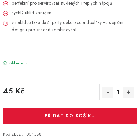
PARTY FOTOKOUTEK
perfektní pro servírování studených i teplých nápojů
rychlý úklid zaručen
PIŇATY
v nabídce také další party dekorace a doplňky ve stejném
designu pro snadné kombinování
ROZLUČKA SE SVOBODOU
STUHY A MAŠLE
Skladem
SEZÓNNÍ SVÁTKY
VYSTŘELOVACÍ KONFETY
45 Kč
ORGANZY, STOLOVÉ ŠERPY
Měrná cena:
Kontakty
Obchodní podmínky
PŘIDAT DO KOŠÍKU
Podmínky ochrany osobních údajů
Kód zboží:
1004588