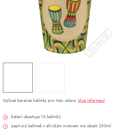
BLAHOPŘÁNÍ
BUBLIFUKY
DORTOVÉ SVÍČKY A OZDOBY
DÁRKOVÉ TAŠKY A SÁČKY
DÁRKY
HELIUM NA BALÓNKY
Stylové barevné kelímky pro Vaši oslavu
Více informací
LAMPIONY
balení obsahuje 10 kelímků
OSLAVA PODLE BAREV
papírový kelímek s africkým motivem má obsah 250ml