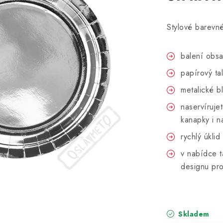
Stylové barevné
balení obsa
papírový ta
metalické b
naservíruje
kanapky i n
rychlý úkli
v nabídce t
designu pr
Skladem