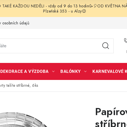
TAKÉ KAŽDOU NEDĚLI - vždy od 9 do 13 hodin🥳🎈OD KVĚTNA NÁS 
Plzeňská 353 - u Alzy😉
 osobních údajů
DEKORACE A VÝZDOBA
BALÓNKY
KARNEVALOVÉ 
ty talíře stříbrné, 6ks
Papíro
stříbr