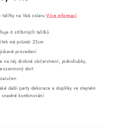
 talířky na Vaši oslavu
Více informací
huje 6 stříbrných talířků
lířek má průměr 23cm
lýskavé provedení
te na něj drobné občerstvení, jednohubky,
arozeninový dort
d zaručen
aké další party dekorace a doplňky ve stejném
o snadné kombinování