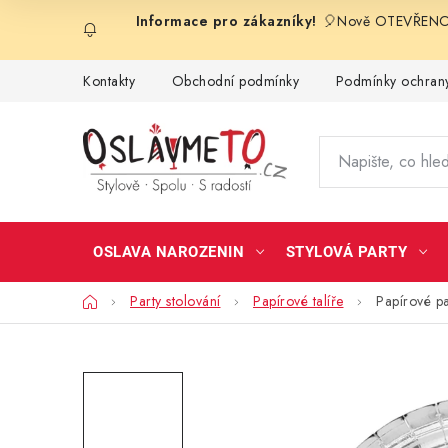
Přejít
🎈Nově OTEVŘENO 
na
obsah
Kontakty
Obchodní podmínky
Podmínky ochrany
OSLAVA NAROZENIN
STYLOVÁ PARTY
Domů
Party stolování
Papírové talíře
Papírové par