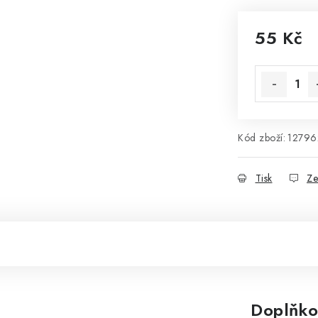
55 Kč
Měrná cena
Kód zboží:
12796
Tisk
Ze
Doplňko