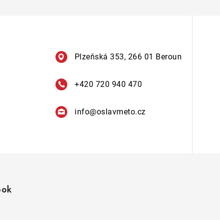
Plzeňská 353, 266 01 Beroun
+420 720 940 470
info
@
oslavmeto.cz
ook