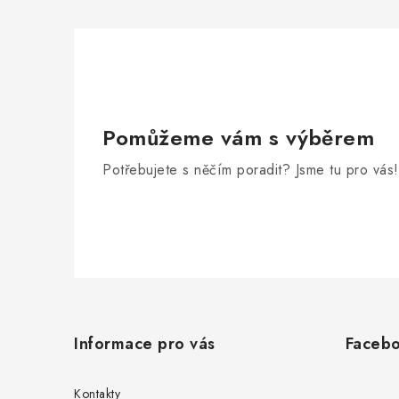
Pomůžeme vám s výběrem
Potřebujete s něčím poradit? Jsme tu pro vás!
Z
á
Informace pro vás
Faceb
p
a
Kontakty