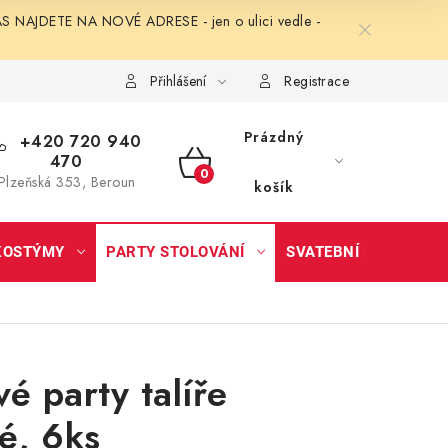
NAJDETE NA NOVÉ ADRESE - jen o ulici vedle -
Přihlášení
Registrace
Prázdný
+420 720 940
470
NÁKUPNÍ
Plzeňská 353, Beroun
košík
KOŠÍK
KOSTÝMY
PARTY STOLOVÁNÍ
SVATEBNÍ DOPLŇKY
vé party talíře
né, 6ks