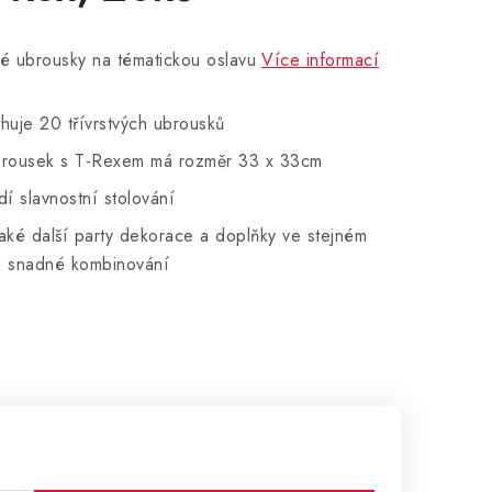
é ubrousky na tématickou oslavu
Více informací
huje 20 třívrstvých ubrousků
brousek s T-Rexem má rozměr 33 x 33cm
dí slavnostní stolování
aké další party dekorace a doplňky ve stejném
o snadné kombinování
: