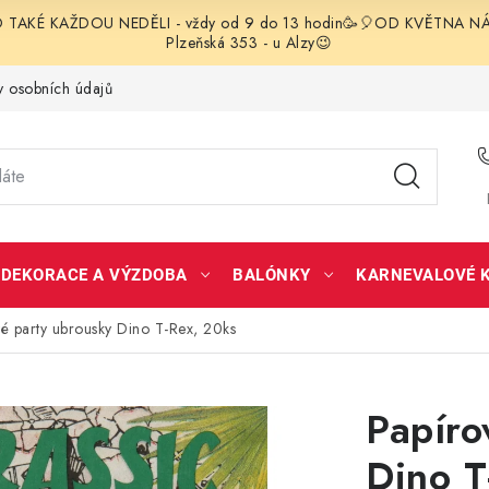
TAKÉ KAŽDOU NEDĚLI - vždy od 9 do 13 hodin🥳🎈OD KVĚTNA NÁS 
Plzeňská 353 - u Alzy😉
 osobních údajů
DEKORACE A VÝZDOBA
BALÓNKY
KARNEVALOVÉ 
é party ubrousky Dino T-Rex, 20ks
Papíro
Dino T