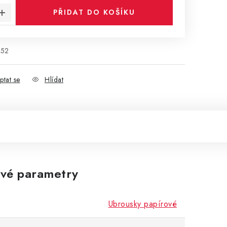
PŘIDAT DO KOŠÍKU
852
ptat se
Hlídat
vé parametry
Ubrousky papírové