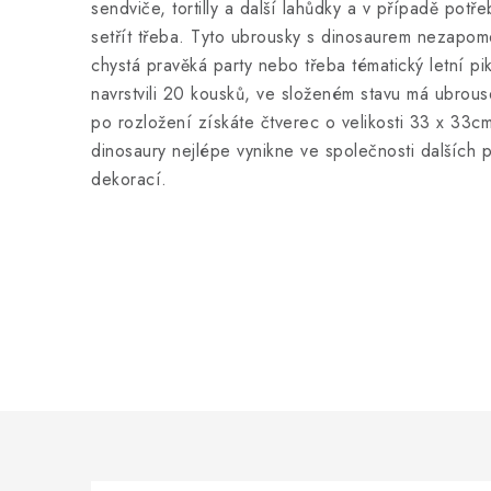
sendviče, tortilly a další lahůdky a v případě potře
setřít třeba. Tyto ubrousky s dinosaurem nezapome
chystá pravěká party nebo třeba tématický letní p
navrstvili 20 kousků, ve složeném stavu má ubrou
po rozložení získáte čtverec o velikosti 33 x 33c
dinosaury nejlépe vynikne ve společnosti dalších 
dekorací.