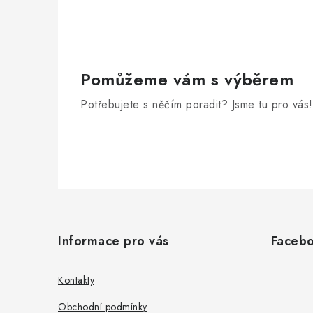
Pomůžeme vám s výběrem
Potřebujete s něčím poradit? Jsme tu pro vás!
Z
á
Informace pro vás
Faceb
p
a
Kontakty
t
Obchodní podmínky