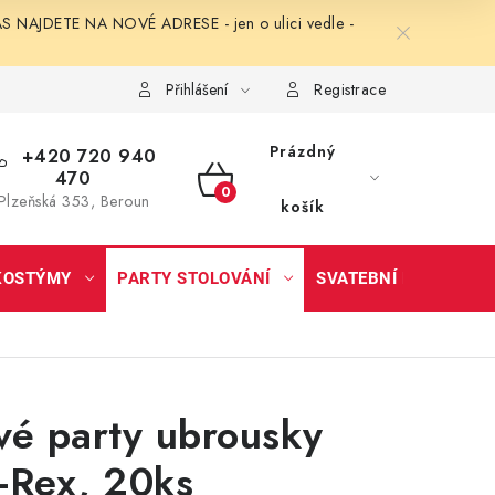
NAJDETE NA NOVÉ ADRESE - jen o ulici vedle -
Přihlášení
Registrace
Prázdný
+420 720 940
470
NÁKUPNÍ
Plzeňská 353, Beroun
košík
KOŠÍK
KOSTÝMY
PARTY STOLOVÁNÍ
SVATEBNÍ DOPLŇKY
vé party ubrousky
-Rex, 20ks