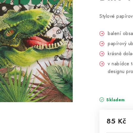
Stylové papírov
balení obsa
papírový u
krásně dola
v nabídce t
designu pr
Skladem
85 Kč
Měrná cena