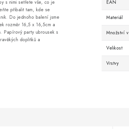
by s nimi setřete vše, co je
EAN
ňte přibalit tam, kde se
iknik. Do jednoho balení jsme
Materiál
sek rozměr 16,5 x 16,5cm a
m. Papírový party ubrousek s
Množství v
pravěkých doplňků a
Velikost
Vrstvy