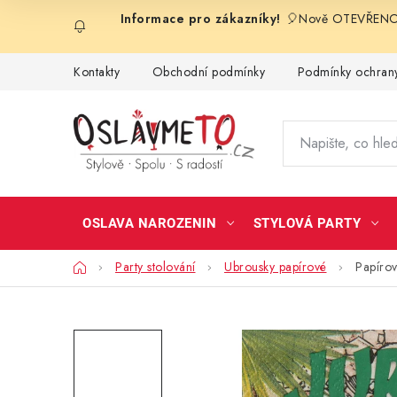
Přejít
🎈Nově OTEVŘENO 
na
obsah
Kontakty
Obchodní podmínky
Podmínky ochrany
OSLAVA NAROZENIN
STYLOVÁ PARTY
Domů
Party stolování
Ubrousky papírové
Papírov