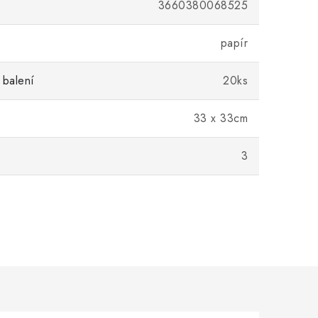
3660380068525
papír
 balení
20ks
33 x 33cm
3