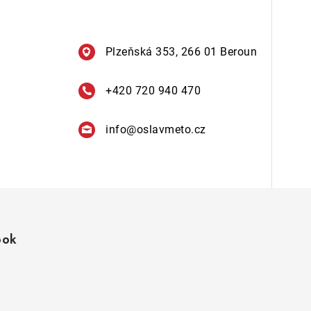
Plzeňská 353, 266 01 Beroun
+420 720 940 470
info
@
oslavmeto.cz
ook