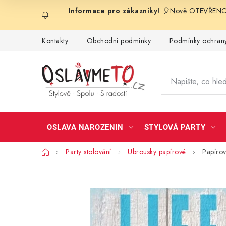
Přejít
🎈Nově OTEVŘENO 
na
obsah
Kontakty
Obchodní podmínky
Podmínky ochrany
OSLAVA NAROZENIN
STYLOVÁ PARTY
Domů
Party stolování
Ubrousky papírové
Papírov