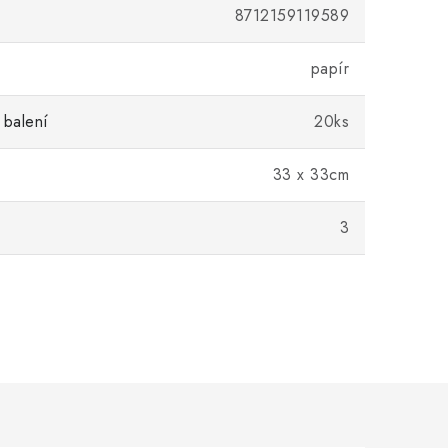
8712159119589
papír
 balení
20ks
33 x 33cm
3