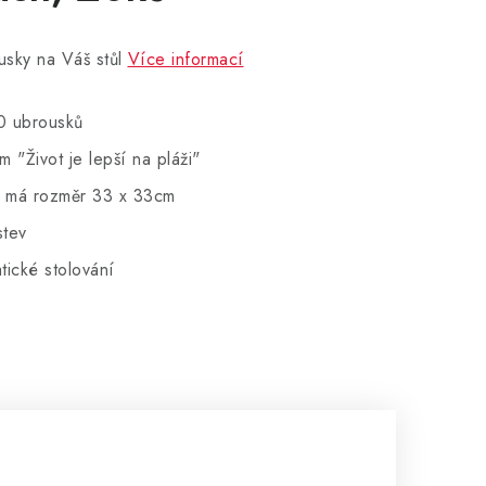
usky na Váš stůl
Více informací
0 ubrousků
 "Život je lepší na pláži"
k má rozměr 33 x 33cm
stev
tické stolování