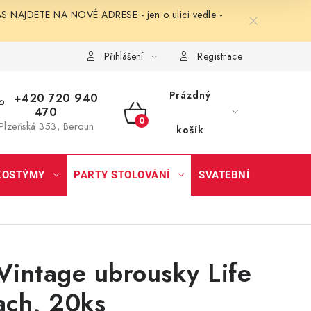
NAJDETE NA NOVÉ ADRESE - jen o ulici vedle -
Přihlášení
Registrace
Prázdný
+420 720 940
470
NÁKUPNÍ
Plzeňská 353, Beroun
košík
KOŠÍK
KOSTÝMY
PARTY STOLOVÁNÍ
SVATEBNÍ DOPLŇKY
Vintage ubrousky Life
ach, 20ks