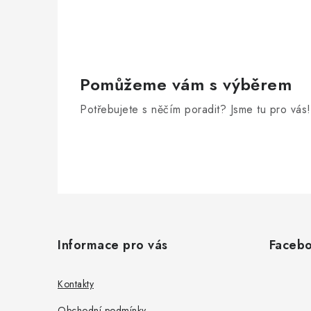
Pomůžeme vám s výběrem
Potřebujete s něčím poradit? Jsme tu pro vás!
Z
á
Informace pro vás
Faceb
p
a
Kontakty
Obchodní podmínky