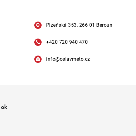
Plzeňská 353, 266 01 Beroun
+420 720 940 470
info
@
oslavmeto.cz
ook