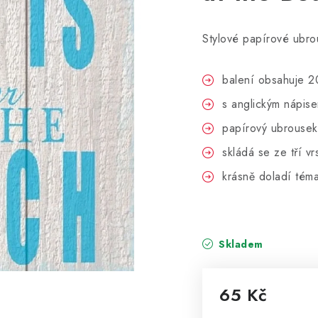
Stylové papírové ubro
balení obsahuje 2
s anglickým nápisem
papírový ubrouse
skládá se ze tří vr
krásně doladí téma
Skladem
65 Kč
Měrná cena: