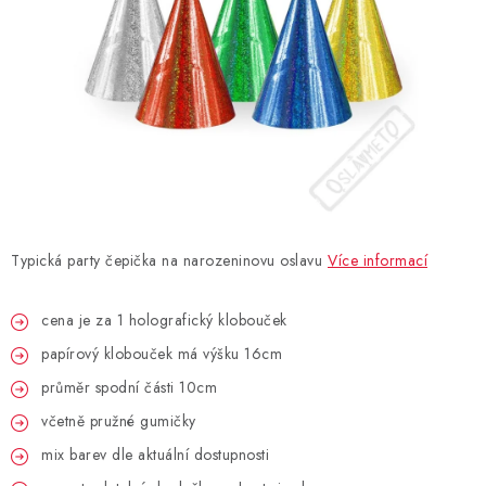
BLAHOPŘÁNÍ
BUBLIFUKY
DORTOVÉ SVÍČKY A OZDOBY
DÁRKOVÉ TAŠKY A SÁČKY
Typická party čepička na narozeninovu oslavu
Více informací
DÁRKY
cena je za 1 holografický klobouček
HELIUM NA BALÓNKY
papírový klobouček má výšku 16cm
LAMPIONY
průměr spodní části 10cm
včetně pružné gumičky
OSLAVA PODLE BAREV
mix barev dle aktuální dostupnosti