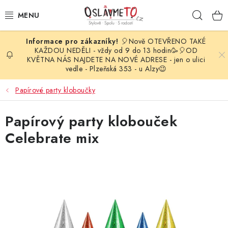
Přejít
Hleda
na
obsah
🎈Nově OTEVŘENO TAKÉ
OSLAVA NAROZENIN
KAŽDOU NEDĚLI - vždy od 9 do 13 hodin🥳🎈OD
KVĚTNA NÁS NAJDETE NA NOVÉ ADRESE - jen o ulici
vedle - Plzeňská 353 - u Alzy😉
STYLOVÁ PARTY
Papírové party kloboučky
DEKORACE A VÝZDOBA
Papírový party klobouček
BALÓNKY
Celebrate mix
KARNEVALOVÉ KOSTÝMY
PARTY STOLOVÁNÍ
SVATEBNÍ DOPLŇKY
BARVY NA OBLIČEJ A VLASY