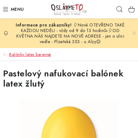
Přejít
Hleda
na
obsah
🎈Nově OTEVŘENO TAKÉ
OSLAVA NAROZENIN
KAŽDOU NEDĚLI - vždy od 9 do 13 hodin🥳🎈OD
KVĚTNA NÁS NAJDETE NA NOVÉ ADRESE - jen o ulici
vedle - Plzeňská 353 - u Alzy😉
STYLOVÁ PARTY
Balónky latex barevné
DEKORACE A VÝZDOBA
Pastelový nafukovací balónek
BALÓNKY
latex žlutý
KARNEVALOVÉ KOSTÝMY
PARTY STOLOVÁNÍ
SVATEBNÍ DOPLŇKY
BARVY NA OBLIČEJ A VLASY