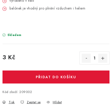
vyrobeno v Itálii
PARTY FOTOKOUTEK
balónek je vhodný pro plnění vzduchem i heliem
PIŇATY
ROZLUČKA SE SVOBODOU
Skladem
STUHY A MAŠLE
SEZÓNNÍ SVÁTKY
3 Kč
Měrná cena:
VYSTŘELOVACÍ KONFETY
PŘIDAT DO KOŠÍKU
ORGANZY, STOLOVÉ ŠERPY
Kontakty
Obchodní podmínky
Kód zboží:
209002
Podmínky ochrany osobních údajů
Tisk
Zeptat se
Hlídat