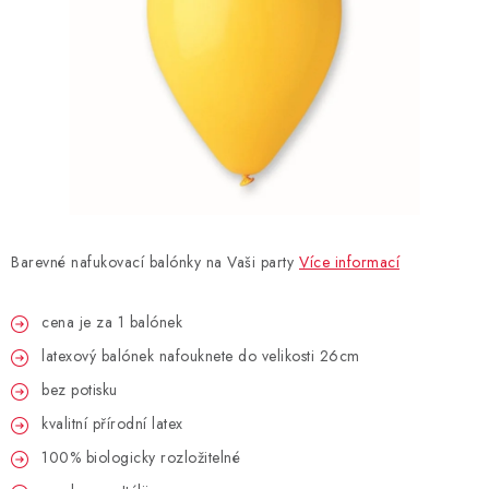
BLAHOPŘÁNÍ
BUBLIFUKY
DORTOVÉ SVÍČKY A OZDOBY
DÁRKOVÉ TAŠKY A SÁČKY
Barevné nafukovací balónky na Vaši party
Více informací
DÁRKY
cena je za 1 balónek
HELIUM NA BALÓNKY
latexový balónek nafouknete do velikosti 26cm
LAMPIONY
bez potisku
kvalitní přírodní latex
OSLAVA PODLE BAREV
100% biologicky rozložitelné