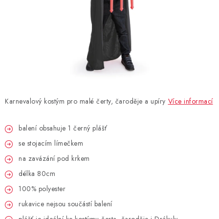
BLAHOPŘÁNÍ
BUBLIFUKY
DORTOVÉ SVÍČKY A OZDOBY
DÁRKOVÉ TAŠKY A SÁČKY
Karnevalový kostým pro malé čerty, čaroděje a upíry
Více informací
DÁRKY
balení obsahuje 1 černý plášť
se stojacím límečkem
HELIUM NA BALÓNKY
na zavázání pod krkem
LAMPIONY
délka 80cm
100% polyester
OSLAVA PODLE BAREV
rukavice nejsou součástí balení