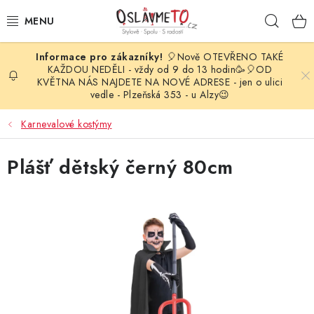
Přejít
Hleda
na
obsah
🎈Nově OTEVŘENO TAKÉ
OSLAVA NAROZENIN
KAŽDOU NEDĚLI - vždy od 9 do 13 hodin🥳🎈OD
KVĚTNA NÁS NAJDETE NA NOVÉ ADRESE - jen o ulici
vedle - Plzeňská 353 - u Alzy😉
STYLOVÁ PARTY
Karnevalové kostýmy
DEKORACE A VÝZDOBA
Plášť dětský černý 80cm
BALÓNKY
KARNEVALOVÉ KOSTÝMY
PARTY STOLOVÁNÍ
SVATEBNÍ DOPLŇKY
BARVY NA OBLIČEJ A VLASY