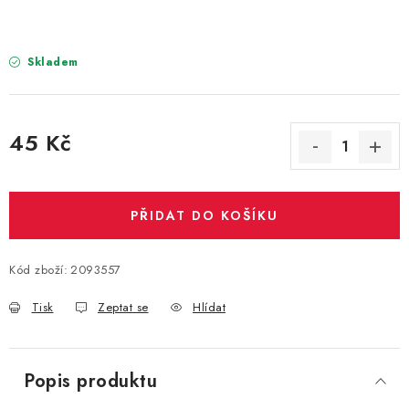
PARTY FOTOKOUTEK
PIŇATY
Skladem
ROZLUČKA SE SVOBODOU
45 Kč
STUHY A MAŠLE
Měrná cena:
SEZÓNNÍ SVÁTKY
PŘIDAT DO KOŠÍKU
VYSTŘELOVACÍ KONFETY
Kód zboží:
2093557
ORGANZY, STOLOVÉ ŠERPY
Tisk
Zeptat se
Hlídat
Kontakty
Obchodní podmínky
Podmínky ochrany osobních údajů
Popis produktu