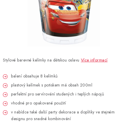
BLAHOPŘÁNÍ
BUBLIFUKY
DORTOVÉ SVÍČKY A OZDOBY
DÁRKOVÉ TAŠKY A SÁČKY
Stylové barevné kelímky na dětskou oslavu
Více informací
DÁRKY
balení obsahuje 8 kelímků
plastový kelímek s potiskem má obsah 200ml
HELIUM NA BALÓNKY
perfektní pro servírování studených i teplých nápojů
LAMPIONY
vhodné pro opakované použití
v nabídce také další party dekorace a doplňky ve stejném
OSLAVA PODLE BAREV
designu pro snadné kombinování