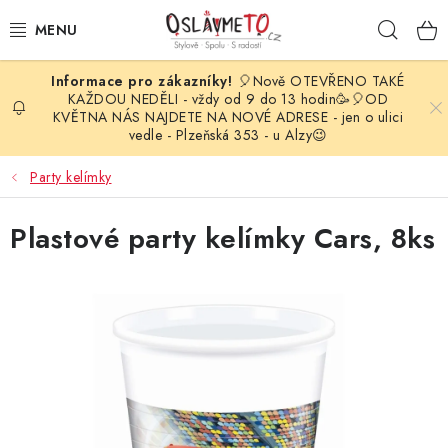
Přejít
Hleda
na
obsah
🎈Nově OTEVŘENO TAKÉ
OSLAVA NAROZENIN
KAŽDOU NEDĚLI - vždy od 9 do 13 hodin🥳🎈OD
KVĚTNA NÁS NAJDETE NA NOVÉ ADRESE - jen o ulici
vedle - Plzeňská 353 - u Alzy😉
STYLOVÁ PARTY
Party kelímky
DEKORACE A VÝZDOBA
Plastové party kelímky Cars, 8ks
BALÓNKY
KARNEVALOVÉ KOSTÝMY
PARTY STOLOVÁNÍ
SVATEBNÍ DOPLŇKY
BARVY NA OBLIČEJ A VLASY