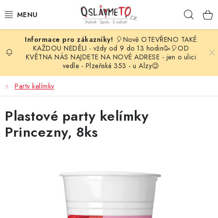
Přejít
Hleda
na
obsah
🎈Nově OTEVŘENO TAKÉ
OSLAVA NAROZENIN
KAŽDOU NEDĚLI - vždy od 9 do 13 hodin🥳🎈OD
KVĚTNA NÁS NAJDETE NA NOVÉ ADRESE - jen o ulici
vedle - Plzeňská 353 - u Alzy😉
STYLOVÁ PARTY
Party kelímky
DEKORACE A VÝZDOBA
Plastové party kelímky
BALÓNKY
Princezny, 8ks
KARNEVALOVÉ KOSTÝMY
PARTY STOLOVÁNÍ
SVATEBNÍ DOPLŇKY
BARVY NA OBLIČEJ A VLASY