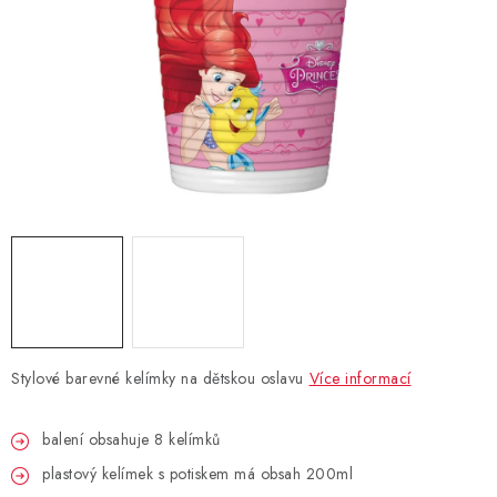
BLAHOPŘÁNÍ
BUBLIFUKY
DORTOVÉ SVÍČKY A OZDOBY
DÁRKOVÉ TAŠKY A SÁČKY
DÁRKY
HELIUM NA BALÓNKY
Stylové barevné kelímky na dětskou oslavu
Více informací
LAMPIONY
balení obsahuje 8 kelímků
OSLAVA PODLE BAREV
plastový kelímek s potiskem má obsah 200ml