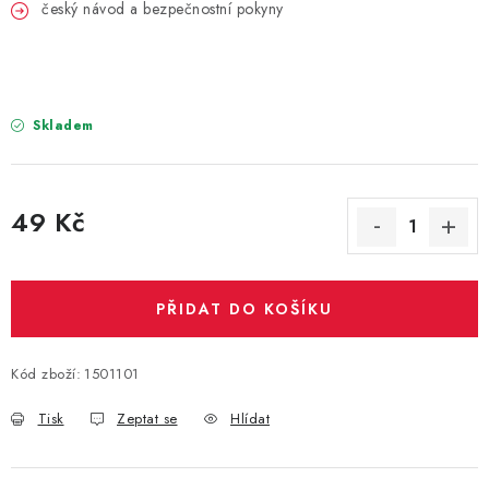
PARTY FOTOKOUTEK
český návod a bezpečnostní pokyny
PIŇATY
ROZLUČKA SE SVOBODOU
Skladem
STUHY A MAŠLE
49 Kč
SEZÓNNÍ SVÁTKY
Měrná cena:
VYSTŘELOVACÍ KONFETY
PŘIDAT DO KOŠÍKU
ORGANZY, STOLOVÉ ŠERPY
Kód zboží:
1501101
Kontakty
Obchodní podmínky
Tisk
Zeptat se
Hlídat
Podmínky ochrany osobních údajů