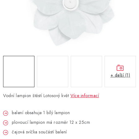
BLAHOPŘÁNÍ
BUBLIFUKY
DORTOVÉ SVÍČKY A OZDOBY
DÁRKOVÉ TAŠKY A SÁČKY
+ další (1)
DÁRKY
HELIUM NA BALÓNKY
Vodní lampion štěstí Lotosový květ
Více informací
LAMPIONY
balení obsahuje 1 bílý lampion
plovoucí lampion má rozměr 12 x 25cm
OSLAVA PODLE BAREV
čajová svíčka součástí balení