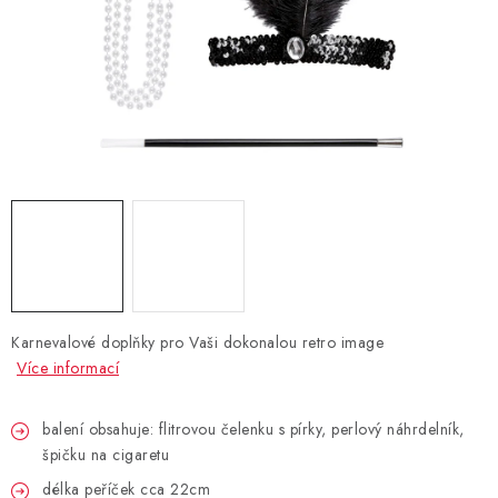
BLAHOPŘÁNÍ
BUBLIFUKY
DORTOVÉ SVÍČKY A OZDOBY
DÁRKOVÉ TAŠKY A SÁČKY
DÁRKY
HELIUM NA BALÓNKY
Karnevalové doplňky pro Vaši dokonalou retro image
Více informací
LAMPIONY
balení obsahuje: flitrovou čelenku s pírky, perlový náhrdelník,
OSLAVA PODLE BAREV
špičku na cigaretu
délka peříček cca 22cm