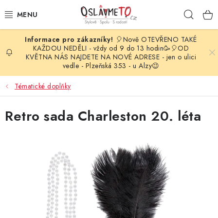
Přejít
Hleda
na
obsah
🎈Nově OTEVŘENO TAKÉ
OSLAVA NAROZENIN
KAŽDOU NEDĚLI - vždy od 9 do 13 hodin🥳🎈OD
KVĚTNA NÁS NAJDETE NA NOVÉ ADRESE - jen o ulici
vedle - Plzeňská 353 - u Alzy😉
STYLOVÁ PARTY
Tématické doplňky
DEKORACE A VÝZDOBA
Retro sada Charleston 20. léta
BALÓNKY
KARNEVALOVÉ KOSTÝMY
PARTY STOLOVÁNÍ
SVATEBNÍ DOPLŇKY
BARVY NA OBLIČEJ A VLASY