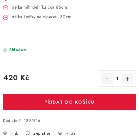
PARTY FOTOKOUTEK
délka náhrdelníku cca 85cm
délka špičky na cigaretu 30cm
PIŇATY
ROZLUČKA SE SVOBODOU
STUHY A MAŠLE
Skladem
SEZÓNNÍ SVÁTKY
420 Kč
VYSTŘELOVACÍ KONFETY
Měrná cena:
ORGANZY, STOLOVÉ ŠERPY
PŘIDAT DO KOŠÍKU
Kontakty
Obchodní podmínky
Kód zboží:
1895716
Podmínky ochrany osobních údajů
Tisk
Zeptat se
Hlídat