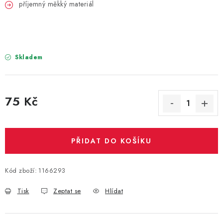
PARTY FOTOKOUTEK
příjemný měkký materiál
PIŇATY
ROZLUČKA SE SVOBODOU
Skladem
STUHY A MAŠLE
75 Kč
SEZÓNNÍ SVÁTKY
Měrná cena:
VYSTŘELOVACÍ KONFETY
PŘIDAT DO KOŠÍKU
ORGANZY, STOLOVÉ ŠERPY
Kód zboží:
1166293
Kontakty
Obchodní podmínky
Tisk
Zeptat se
Hlídat
Podmínky ochrany osobních údajů