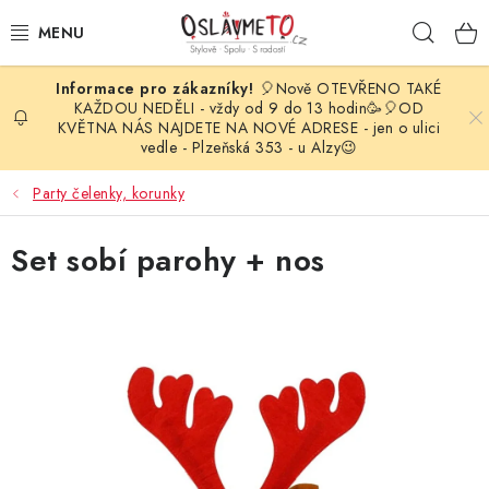
Přejít
Hleda
na
obsah
🎈Nově OTEVŘENO TAKÉ
OSLAVA NAROZENIN
KAŽDOU NEDĚLI - vždy od 9 do 13 hodin🥳🎈OD
KVĚTNA NÁS NAJDETE NA NOVÉ ADRESE - jen o ulici
vedle - Plzeňská 353 - u Alzy😉
STYLOVÁ PARTY
Party čelenky, korunky
DEKORACE A VÝZDOBA
Set sobí parohy + nos
BALÓNKY
KARNEVALOVÉ KOSTÝMY
PARTY STOLOVÁNÍ
SVATEBNÍ DOPLŇKY
BARVY NA OBLIČEJ A VLASY