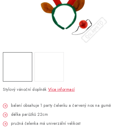
BLAHOPŘÁNÍ
BUBLIFUKY
DORTOVÉ SVÍČKY A OZDOBY
DÁRKOVÉ TAŠKY A SÁČKY
DÁRKY
HELIUM NA BALÓNKY
Stylový vánoční doplněk
Více informací
LAMPIONY
balení obsahuje 1 party čelenku a červený nos na gumě
délka parůžků 22cm
OSLAVA PODLE BAREV
pružná čelenka má univerzální velikost