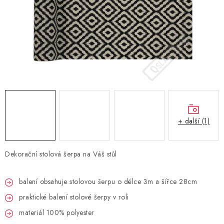
BLAHOPŘÁNÍ
BUBLIFUKY
DORTOVÉ SVÍČKY A OZDOBY
DÁRKOVÉ TAŠKY A SÁČKY
+ další (1)
DÁRKY
HELIUM NA BALÓNKY
Dekorační stolová šerpa na Váš stůl
LAMPIONY
balení obsahuje stolovou šerpu o délce 3m a šířce 28cm
praktické balení stolové šerpy v roli
OSLAVA PODLE BAREV
materiál 100% polyester