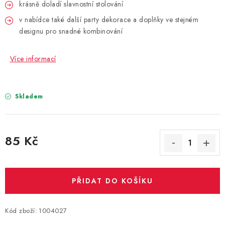
PARTY FOTOKOUTEK
krásně doladí slavnostní stolování
v nabídce také další party dekorace a doplňky ve stejném
PIŇATY
designu pro snadné kombinování
ROZLUČKA SE SVOBODOU
Více informací
STUHY A MAŠLE
Skladem
SEZÓNNÍ SVÁTKY
VYSTŘELOVACÍ KONFETY
85 Kč
Měrná cena:
ORGANZY, STOLOVÉ ŠERPY
PŘIDAT DO KOŠÍKU
Kontakty
Obchodní podmínky
Podmínky ochrany osobních údajů
Kód zboží:
1004027