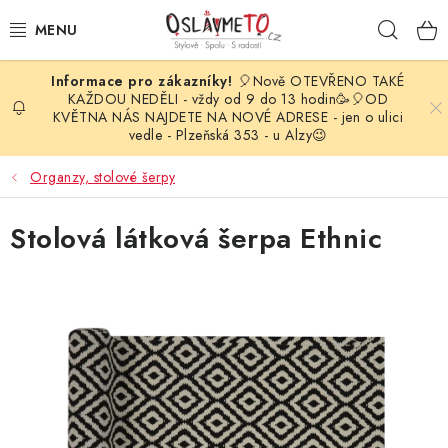
Přejít
Hleda
na
obsah
🎈Nově OTEVŘENO TAKÉ
OSLAVA NAROZENIN
KAŽDOU NEDĚLI - vždy od 9 do 13 hodin🥳🎈OD
KVĚTNA NÁS NAJDETE NA NOVÉ ADRESE - jen o ulici
vedle - Plzeňská 353 - u Alzy😉
STYLOVÁ PARTY
Organzy, stolové šerpy
DEKORACE A VÝZDOBA
Stolová látková šerpa Ethnic
BALÓNKY
KARNEVALOVÉ KOSTÝMY
PARTY STOLOVÁNÍ
SVATEBNÍ DOPLŇKY
BARVY NA OBLIČEJ A VLASY