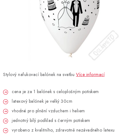
BLAHOPŘÁNÍ
BUBLIFUKY
DORTOVÉ SVÍČKY A OZDOBY
DÁRKOVÉ TAŠKY A SÁČKY
Stylový nafukovací balónek na svatbu
Více informací
DÁRKY
cena je za 1 balónek s celoplošným potiskem
HELIUM NA BALÓNKY
latexový balónek je velký 30cm
LAMPIONY
vhodné pro plnění vzduchem i heliem
jednotný bílý podklad s černým potiskem
OSLAVA PODLE BAREV
vyrobeno z kvalitního, zdravotně nezávadného latexu