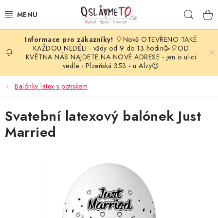
Přejít
Hleda
na
obsah
🎈Nově OTEVŘENO TAKÉ
OSLAVA NAROZENIN
KAŽDOU NEDĚLI - vždy od 9 do 13 hodin🥳🎈OD
KVĚTNA NÁS NAJDETE NA NOVÉ ADRESE - jen o ulici
vedle - Plzeňská 353 - u Alzy😉
STYLOVÁ PARTY
Balónky latex s potiskem
DEKORACE A VÝZDOBA
Svatební latexový balónek Just
BALÓNKY
Married
KARNEVALOVÉ KOSTÝMY
PARTY STOLOVÁNÍ
SVATEBNÍ DOPLŇKY
BARVY NA OBLIČEJ A VLASY