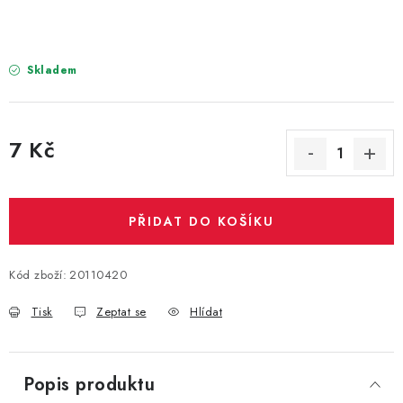
PARTY FOTOKOUTEK
PIŇATY
Skladem
ROZLUČKA SE SVOBODOU
7 Kč
STUHY A MAŠLE
Měrná cena:
SEZÓNNÍ SVÁTKY
PŘIDAT DO KOŠÍKU
VYSTŘELOVACÍ KONFETY
Kód zboží:
20110420
ORGANZY, STOLOVÉ ŠERPY
Tisk
Zeptat se
Hlídat
Kontakty
Obchodní podmínky
Podmínky ochrany osobních údajů
Popis produktu